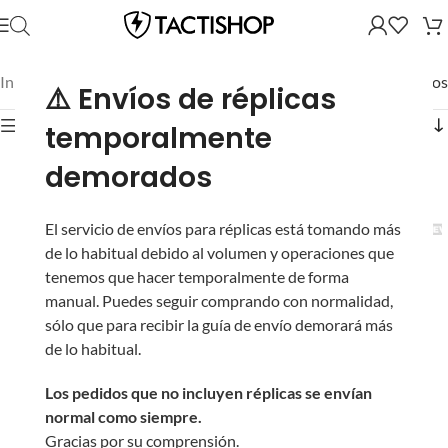
Inicio
/
Mostrando los 8 resultados
⚠️ Envíos de réplicas
Mostrar filtros
temporalmente
demorados
El servicio de envíos para réplicas está tomando más
de lo habitual debido al volumen y operaciones que
Kill Flash / Protector
tenemos que hacer temporalmente de forma
para Mira de 28 mm
manual. Puedes seguir comprando con normalidad,
Avengers
sólo que para recibir la guía de envío demorará más
Cargador Mid-Cap de
de lo habitual.
Polímero SR-25 120 BBs
En stock
Avengers
Los pedidos que no incluyen réplicas se envían
9 en stock
normal como siempre.
Gracias por su comprensión.
$
110.00