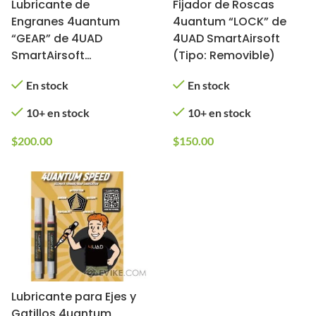
Lubricante de
Fijador de Roscas
Engranes 4uantum
4uantum “LOCK” de
“GEAR” de 4UAD
4UAD SmartAirsoft
SmartAirsoft
(Tipo: Removible)
(Contenido: 1 Pluma)
En stock
En stock
10+ en stock
10+ en stock
$
200.00
$
150.00
Lubricante para Ejes y
Gatillos 4uantum