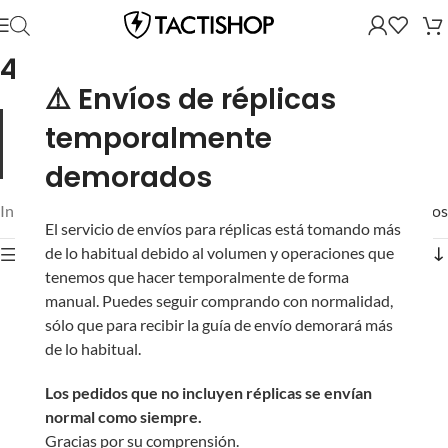
4UAD Smart Airsoft
⚠️ Envíos de réplicas
4UAD es un equipo de entusiastas apasionados con la
temporalmente
misión de producir experimentos prácticos y sistemáticos en
cada aspecto del rendimiento del Airsoft.
demorados
Inicio
/
Mostrando los 7 resultados
El servicio de envíos para réplicas está tomando más
de lo habitual debido al volumen y operaciones que
Mostrar filtros
tenemos que hacer temporalmente de forma
manual. Puedes seguir comprando con normalidad,
sólo que para recibir la guía de envío demorará más
de lo habitual.
Los pedidos que no incluyen réplicas se envían
normal como siempre.
Gracias por su comprensión.