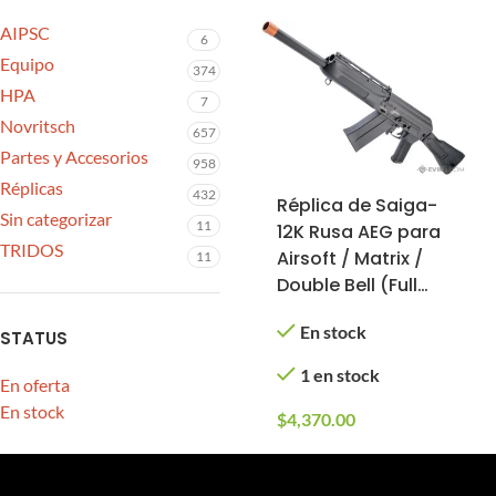
AIPSC
6
Equipo
374
HPA
7
Novritsch
657
Partes y Accesorios
958
Réplicas
432
Réplica de Saiga-
Sin categorizar
11
12K Rusa AEG para
TRIDOS
Airsoft / Matrix /
11
Double Bell (Full
Metal)
En stock
STATUS
1 en stock
En oferta
En stock
$
4,370.00