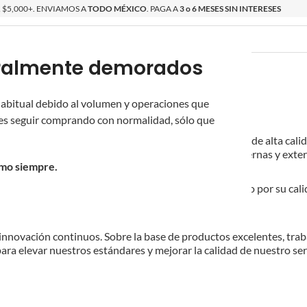
$5,000+. ENVIAMOS A
TODO MÉXICO
. PAGA A
3 o 6 MESES SIN INTERESES
poralmente demorados
O
ÉPICAS
OS NUEVOS
PROMOCIONES
 habitual debido al volumen y operaciones que
s seguir comprando con normalidad, sólo que
ell se ha comprometido a producir productos Airsoft de alta calid
, lanzagranadas de Airsoft, piezas de actualización internas y exte
omo siempre.
le Bell son populares en el mercado de todo el mundo por su calid
al que llega a Asia, América del Norte, Europa, etc.
 innovación continuos. Sobre la base de productos excelentes, tra
ara elevar nuestros estándares y mejorar la calidad de nuestro servi