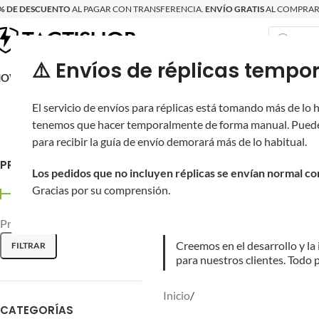
% DE DESCUENTO
AL PAGAR CON TRANSFERENCIA.
ENVÍO GRATIS
AL COMPRAR 
⚠️ Envíos de réplicas tem
RECIÉN LLEGAD
OVRITSCH
RÉPLICAS
PARTES Y ACCESORIOS
EQUIPO
PRODUCT
Double Bell
El servicio de envíos para réplicas está tomando más de lo
tenemos que hacer temporalmente de forma manual. Puede
para recibir la guía de envío demorará más de lo habitual.
Establecida en 2004, Double B
neumáticas, de resorte, de gel
PRECIO
Los pedidos que no incluyen réplicas se envían normal c
Gracias por su comprensión.
Los productos Airsoft de Doub
ganado una red de ventas glob
Precio:
$260
—
$4,370
Creemos en el desarrollo y la
FILTRAR
para nuestros clientes. Todo p
Inicio
/
CATEGORÍAS