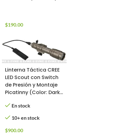
$
900.00
10+ en stock
$
190.00
Linterna Táctica CREE
LED Scout con Switch
de Presión y Montaje
Picatinny (Color: Dark
Earth)
En stock
10+ en stock
$
900.00