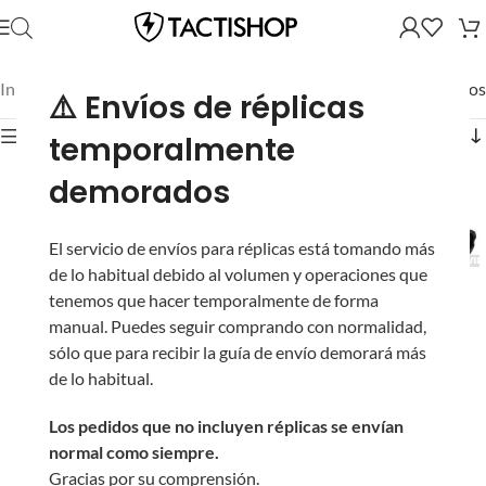
Inicio
/
Mostrando los 3 resultados
⚠️ Envíos de réplicas
Mostrar filtros
temporalmente
demorados
El servicio de envíos para réplicas está tomando más
de lo habitual debido al volumen y operaciones que
Linterna Táctica CREE
tenemos que hacer temporalmente de forma
LED Scout con Switch
manual. Puedes seguir comprando con normalidad,
de Presión y Montaje
sólo que para recibir la guía de envío demorará más
Llave para Tuercas del
Picatinny (Color:
de lo habitual.
Buffer Tube en
Negro)
En stock
Réplicas M4
Los pedidos que no incluyen réplicas se envían
normal como siempre.
6 en stock
Gracias por su comprensión.
En stock