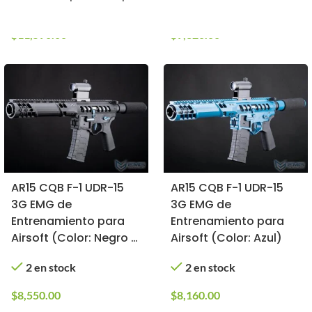
2 en stock
1 en stock
LOK para Airsoft
(Color: Azul / Carbine /
$
11,590.00
$
9,320.00
Solo Réplica)
AR15 CQB F-1 UDR-15
AR15 CQB F-1 UDR-15
3G EMG de
3G EMG de
Entrenamiento para
Entrenamiento para
Airsoft (Color: Negro /
Airsoft (Color: Azul)
Kit Azul)
2 en stock
2 en stock
$
8,550.00
$
8,160.00