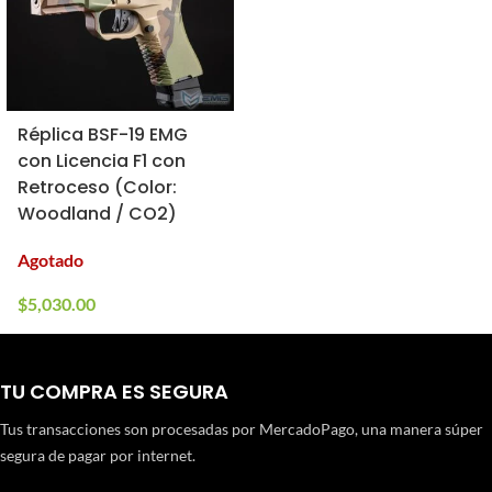
Réplica BSF-19 EMG
con Licencia F1 con
Retroceso (Color:
Woodland / CO2)
Agotado
$
5,030.00
TU COMPRA ES SEGURA
Tus transacciones son procesadas por MercadoPago, una manera súper
segura de pagar por internet.