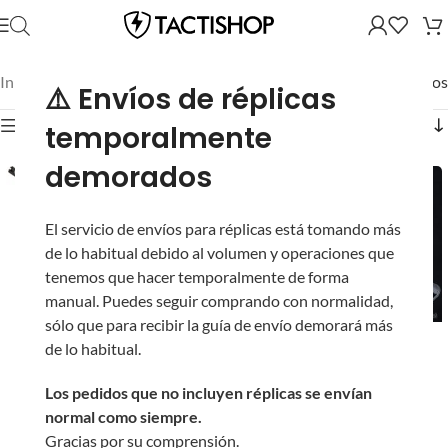
Inicio
/
Mostrando los 7 resultados
⚠️ Envíos de réplicas
Mostrar filtros
temporalmente
demorados
El servicio de envíos para réplicas está tomando más
de lo habitual debido al volumen y operaciones que
tenemos que hacer temporalmente de forma
manual. Puedes seguir comprando con normalidad,
sólo que para recibir la guía de envío demorará más
AR-15 UDR-15 EMG
Réplica AEG UDR-15
de lo habitual.
Demolition Ranch / F1
Skeletonized AR-15
Firearms para Airsoft
con Gearbox
Los pedidos que no incluyen réplicas se envían
(Modelo: Standard /
eSilverEdge y
normal como siempre.
eSE)
Handguard C7M M-
Gracias por su comprensión.