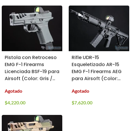
Pistola con Retroceso
Rifle UDR-15
EMG F-1 Firearms
Esqueletizado AR-15
Licenciada BSF-19 para
EMG F-1 Firearms AEG
Airsoft (Color: Gris /
para Airsoft (Color:
CO2)
Negro / SBR)
Agotado
Agotado
$
4,220.00
$
7,620.00