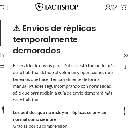
Estuches para transportar y proteger tus réplicas.
Estuches
⚠️ Envíos de réplicas
rígidos y bolsas acolchadas en distintos tamaños para rifles,
francotiradores y pistolas. Protección real contra golpes y
temporalmente
polvo en traslado y almacenaje.
demorados
Inicio
/
Equipo
/
Mostrando los 13 resultados
El servicio de envíos para réplicas está tomando más
Mostrar filtros
de lo habitual debido al volumen y operaciones que
tenemos que hacer temporalmente de forma
manual. Puedes seguir comprando con normalidad,
sólo que para recibir la guía de envío demorará más
de lo habitual.
Los pedidos que no incluyen réplicas se envían
normal como siempre.
Gracias por su comprensión.