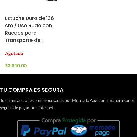
Estuche Duro de 136
cm / Uso Rudo con
Ruedas para
Transporte de
Réplicas y Accesorios
Agotado
/ Specna Arms
$
3,810.00
TU COMPRA ES SEGURA
Tus transacciones son procesadas por MercadoPago, una manera súper
segura de pagar por internet.