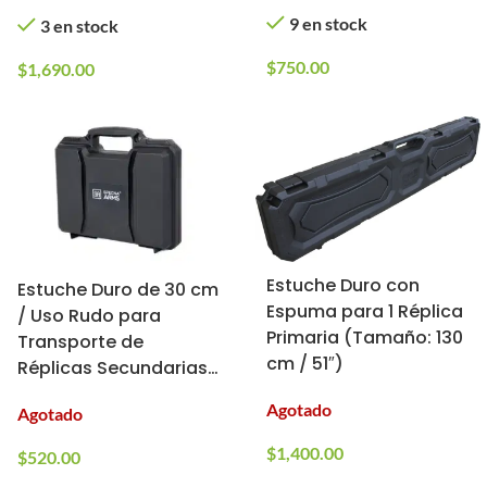
(Color: Gris)
9 en stock
3 en stock
$
750.00
$
1,690.00
Estuche Duro con
Estuche Duro de 30 cm
Espuma para 1 Réplica
/ Uso Rudo para
Primaria (Tamaño: 130
Transporte de
cm / 51″)
Réplicas Secundarias /
Specna Arms
Agotado
Agotado
$
1,400.00
$
520.00