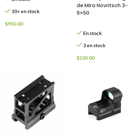
de Mira Novritsch 3-
10+ en stock
9×50
$
950.00
En stock
3 en stock
$
230.00