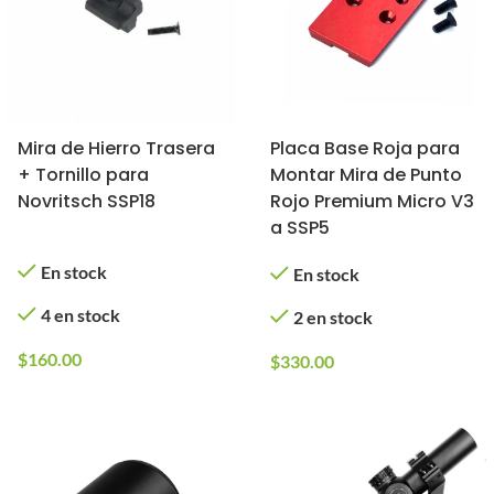
Mira de Hierro Trasera
Placa Base Roja para
+ Tornillo para
Montar Mira de Punto
Novritsch SSP18
Rojo Premium Micro V3
a SSP5
En stock
En stock
4 en stock
2 en stock
$
160.00
$
330.00