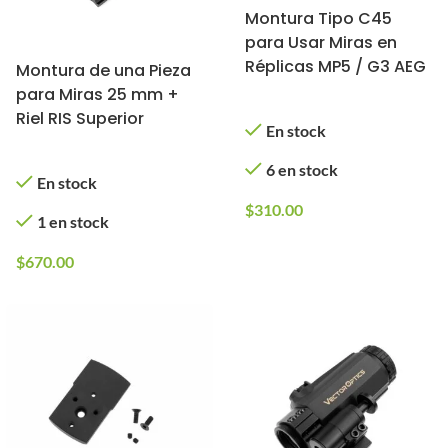
Montura Tipo C45
para Usar Miras en
Réplicas MP5 / G3 AEG
Montura de una Pieza
para Miras 25 mm +
Riel RIS Superior
En stock
6 en stock
En stock
$
310.00
1 en stock
$
670.00