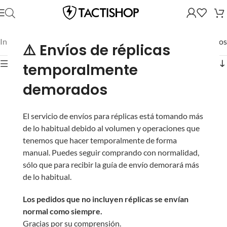
Inicio
/
Partes y Accesorios
/
Mostrando los 60 resultados
⚠️ Envíos de réplicas
Mostrar filtros
temporalmente
demorados
El servicio de envíos para réplicas está tomando más
de lo habitual debido al volumen y operaciones que
tenemos que hacer temporalmente de forma
manual. Puedes seguir comprando con normalidad,
sólo que para recibir la guía de envío demorará más
de lo habitual.
Los pedidos que no incluyen réplicas se envían
Mira Micro Reflex T1 de
Killflash para Mira
normal como siempre.
Punto Rojo/Verde con
Novritsch 1-4x LPVO
Gracias por su comprensión.
Elevador de 1″ QD para