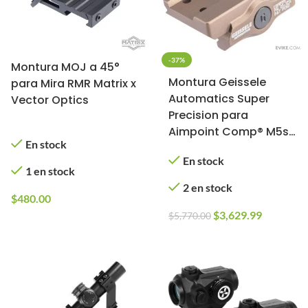
-37%
Montura MOJ a 45°
Montura Geissele
para Mira RMR Matrix x
Automatics Super
Vector Optics
Precision para
Aimpoint Comp® M5s
En stock
(Modelo Absolute /
En stock
DDC)
1 en stock
2 en stock
$
480.00
$
3,629.99
$
5,770.00