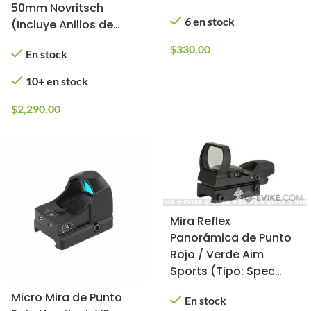
50mm Novritsch
6 en stock
(Incluye Anillos de
Montaje)
$
330.00
En stock
10+ en stock
$
2,290.00
Mira Reflex
Panorámica de Punto
Rojo / Verde Aim
Sports (Tipo: Spec
Ops / Negra)
Micro Mira de Punto
En stock