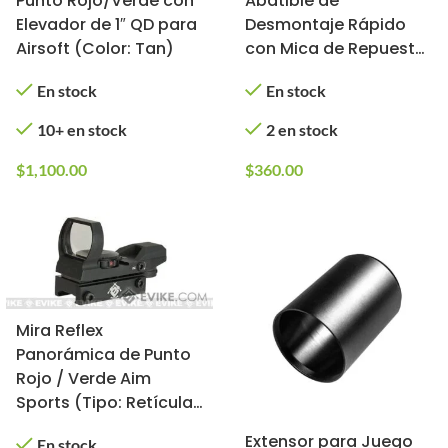
Punto Rojo/Verde con
Abatible de
Elevador de 1″ QD para
Desmontaje Rápido
Airsoft (Color: Tan)
con Mica de Repuesto
(Color: Tan)
En stock
En stock
10+ en stock
2 en stock
$
1,100.00
$
360.00
Mira Reflex
Panorámica de Punto
Rojo / Verde Aim
Sports (Tipo: Retículas
Warfare / Negra)
Extensor para Juego
En stock