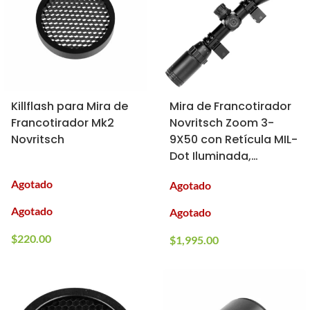
Killflash para Mira de
Mira de Francotirador
Francotirador Mk2
Novritsch Zoom 3-
Novritsch
9X50 con Retícula MIL-
Dot Iluminada,
Cubiertas Abatibles y
Agotado
Agotado
Anillos para Montaje
Agotado
Agotado
$
220.00
$
1,995.00