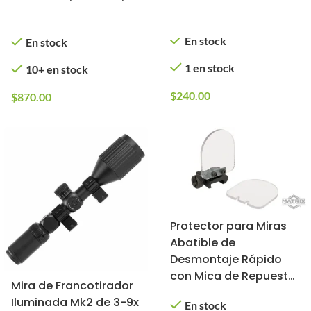
Airsoft (Color: Negro)
En stock
En stock
1 en stock
10+ en stock
$
240.00
$
870.00
Protector para Miras
Abatible de
Desmontaje Rápido
con Mica de Repuesto
Mira de Francotirador
(Color: Negro)
Iluminada Mk2 de 3-9x
En stock