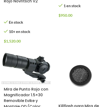
Rojo Novritsch V2
1 en stock
$
950.00
En stock
10+ en stock
$
1,520.00
Mira de Punto Rojo con
Magnificador 1.5×30
Removible Evike y
Killflash para Mira de
Montaje QD (Color: