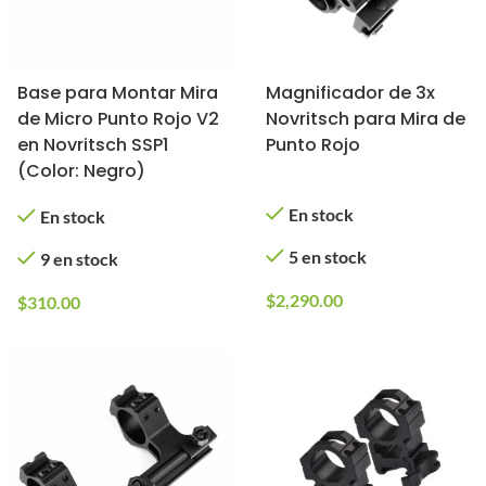
Base para Montar Mira
Magnificador de 3x
de Micro Punto Rojo V2
Novritsch para Mira de
en Novritsch SSP1
Punto Rojo
(Color: Negro)
En stock
En stock
5 en stock
9 en stock
$
2,290.00
$
310.00