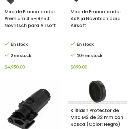
Mira de Francotirador
Mira de Francotirador
Premium 4.5-18×50
4x Fija Novritsch para
Novritsch para Airsoft
Airsoft
En stock
En stock
2 en stock
10+ en stock
$
4,950.00
$
890.00
Killflash Protector de
Mira M2 de 32 mm con
Rosca (Color: Negro)