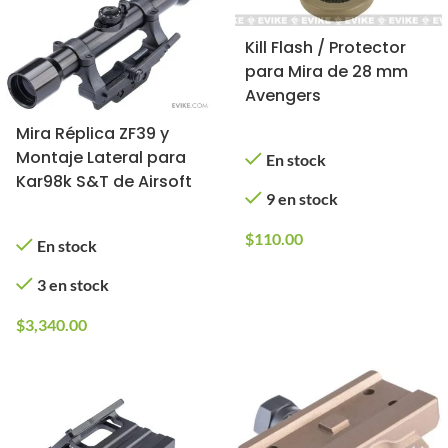
Kill Flash / Protector
para Mira de 28 mm
Avengers
Mira Réplica ZF39 y
Montaje Lateral para
En stock
Kar98k S&T de Airsoft
9 en stock
$
110.00
En stock
3 en stock
$
3,340.00