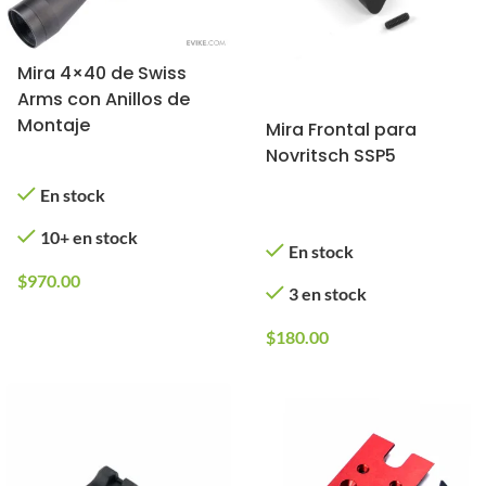
Mira 4×40 de Swiss
Arms con Anillos de
Montaje
Mira Frontal para
Novritsch SSP5
En stock
10+ en stock
En stock
$
970.00
3 en stock
$
180.00