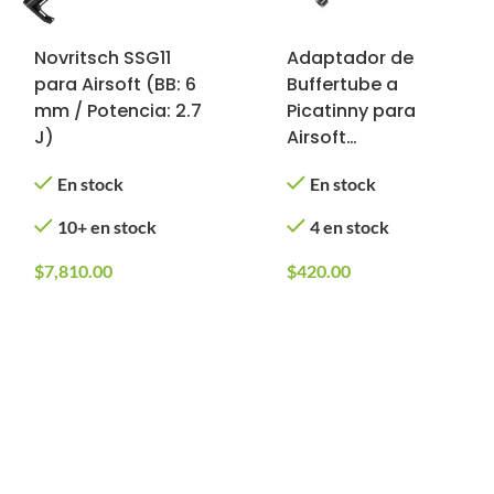
Novritsch SSG11
Adaptador de
para Airsoft (BB: 6
Buffertube a
mm / Potencia: 2.7
Picatinny para
J)
Airsoft
(SSG11/SSX303)
En stock
En stock
10+ en stock
4 en stock
$
7,810.00
$
420.00