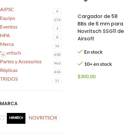
AIPSC
6
Cargador de 58
Equipo
374
BBs de 6 mm para
Eventos
1
Novritsch SSG11 de
HPA
8
Airsoft
Merca
16
En stock
Novritsch
658
Partes y Accesorios
963
10+ en stock
Réplicas
434
$
300.00
TRIDOS
11
MARCA
NOVRITSCH
3