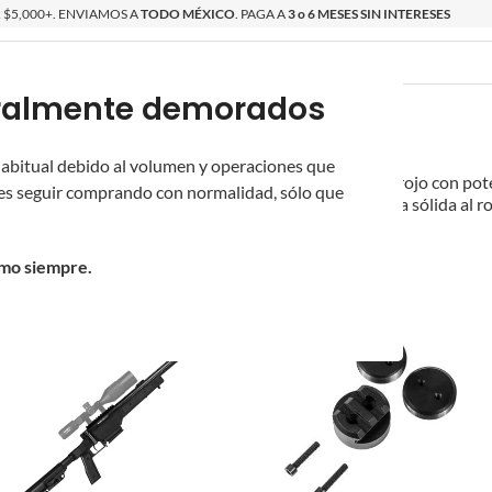
$5,000+. ENVIAMOS A
TODO MÉXICO
. PAGA A
3 o 6 MESES SIN INTERESES
poralmente demorados
O
ÉPICAS
OS NUEVOS
PROMOCIONES
 habitual debido al volumen y operaciones que
tirador listo para jugar desde la caja.
Réplica de cerrojo con pot
s seguir comprando con normalidad, sólo que
 con el ecosistema de mejoras Novritsch. Una entrada sólida al rol
cotirador
/
omo siempre.