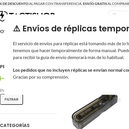
% DE DESCUENTO
AL PAGAR CON TRANSFERENCIA.
ENVÍO GRATIS
AL COMPRAR 
⚠️ Envíos de réplicas tem
RECIÉN LLEGAD
OVRITSCH
RÉPLICAS
PARTES Y ACCESORIOS
EQUIPO
PRODUCT
El servicio de envíos para réplicas está tomando más de lo
La SSG11 de Novritsch: franco
tenemos que hacer temporalmente de forma manual. Puede
cada modelo) y compatibilidad
para recibir la guía de envío demorará más de lo habitual.
PRECIO
Inicio
/
Novritsch
/
Rifles de Fran
Los pedidos que no incluyen réplicas se envían normal c
Gracias por su comprensión.
Precio:
$300
—
$7,810
FILTRAR
CATEGORÍAS