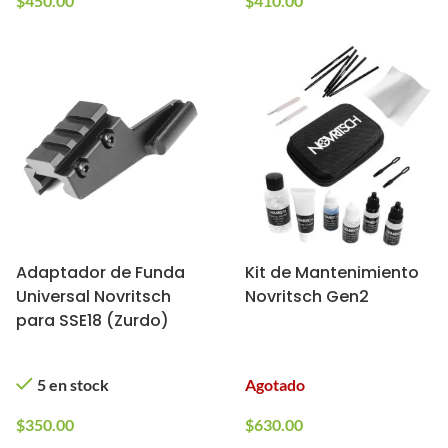
$
450.00
$
410.00
Adaptador de Funda
Kit de Mantenimiento
Universal Novritsch
Novritsch Gen2
para SSE18 (Zurdo)
5 en stock
Agotado
$
350.00
$
630.00