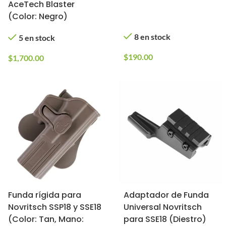
AceTech Blaster
(Color: Negro)
8 en stock
5 en stock
$
190.00
$
1,700.00
Funda rígida para
Adaptador de Funda
Novritsch SSP18 y SSE18
Universal Novritsch
(Color: Tan, Mano:
para SSE18 (Diestro)