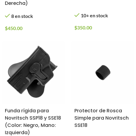
Derecha)
10+ en stock
8 en stock
$
350.00
$
450.00
Funda rígida para
Protector de Rosca
Novritsch SSP18 y SSE18
Simple para Novritsch
(Color: Negro, Mano:
SSE18
Izquierda)