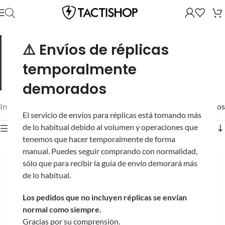
La SSE18 de Novritsch: la AEP que siempre
⚠️ Envíos de réplicas
responde.
Pistola eléctrica semi/full auto: sin gas, sin frío que
la detenga, con cargadores de gran capacidad. Ideal como
temporalmente
secundaria confiable o como primaria de CQB con un
presupuesto amable.
demorados
Inicio
/
Novritsch
/
Pistolas
/
Mostrando los 36 resultados
El servicio de envíos para réplicas está tomando más
de lo habitual debido al volumen y operaciones que
Mostrar filtros
tenemos que hacer temporalmente de forma
manual. Puedes seguir comprando con normalidad,
sólo que para recibir la guía de envío demorará más
de lo habitual.
Los pedidos que no incluyen réplicas se envían
normal como siempre.
Gracias por su comprensión.