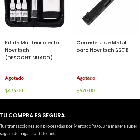
Kit de Mantenimiento
Corredera de Metal
Novritsch
para Novritsch SSE18
(DESCONTINUADO)
Agotado
Agotado
$
475.00
$
670.00
TU COMPRA ES SEGURA
Tus transacciones son procesadas por MercadoPago, una manera súper
segura de pagar por internet.