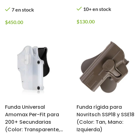
10+ en stock
7 en stock
$
130.00
$
450.00
Funda Universal
Funda rígida para
Amomax Per-Fit para
Novritsch SSP18 y SSE18
200+ Secundarias
(Color: Tan, Mano:
(Color: Transparente,
Izquierda)
Mano: Derecha)