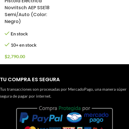
Pistola Eléctrica
Novritsch AEP SSE18
Semi/Auto (Color:
Negro)
En stock
10+ en stock
$
2,790.00
TU COMPRA ES SEGURA
Tus transacciones son procesadas por MercadoPago, una manera súper
segura de pagar por internet.