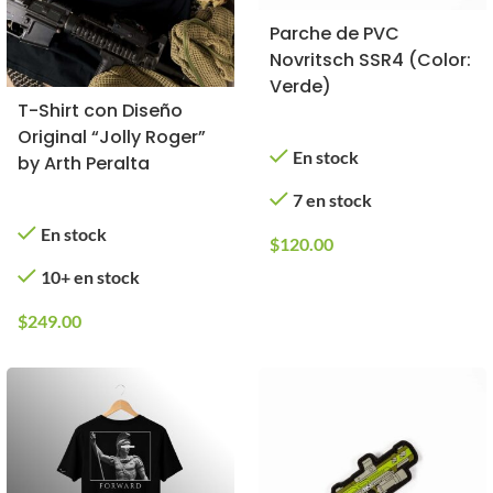
Parche de PVC
Novritsch SSR4 (Color:
Verde)
T-Shirt con Diseño
Original “Jolly Roger”
En stock
by Arth Peralta
7 en stock
En stock
$
120.00
10+ en stock
$
249.00