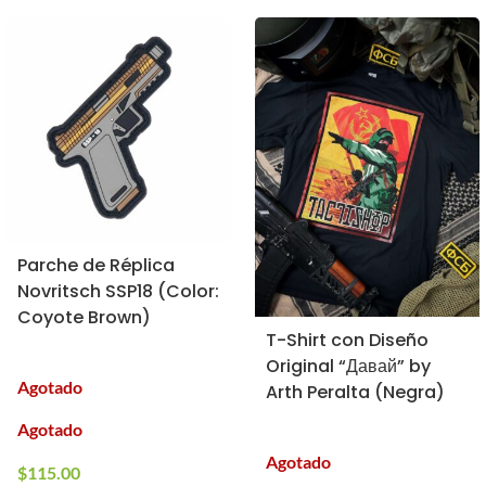
Parche de Réplica
Novritsch SSP18 (Color:
Coyote Brown)
T-Shirt con Diseño
Original “Давай” by
Agotado
Arth Peralta (Negra)
Agotado
Agotado
$
115.00