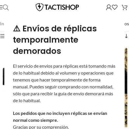
Inicio
/
Partes y Accesorios
/
Mostrando los 14 resultados
⚠️ Envíos de réplicas
Mostrar filtros
temporalmente
demorados
El servicio de envíos para réplicas está tomando más
de lo habitual debido al volumen y operaciones que
tenemos que hacer temporalmente de forma
manual. Puedes seguir comprando con normalidad,
sólo que para recibir la guía de envío demorará más
de lo habitual.
Los pedidos que no incluyen réplicas se envían
Parche de PVC
normal como siempre.
Novritsch Rectangular
Gracias por su comprensión.
(10 x 3 cm)