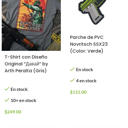
Parche de PVC
Novritsch SSX23
(Color: Verde)
T-Shirt con Diseño
Original “Давай” by
En stock
Arth Peralta (Gris)
4 en stock
En stock
$
115.00
10+ en stock
$
249.00