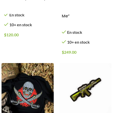
T-Shirt TACTISHOP con
Diseño “Don’t Tread on
En stock
Me”
10+ en stock
En stock
$
120.00
10+ en stock
$
249.00