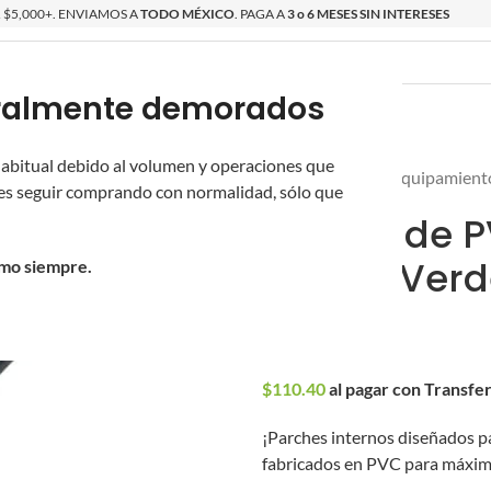
$5,000+. ENVIAMOS A
TODO MÉXICO
. PAGA A
3 o 6 MESES SIN INTERESES
poralmente demorados
O
ÉPICAS
OS NUEVOS
PROMOCIONES
 habitual debido al volumen y operaciones que
Inicio
/
Novritsch
/
Equipamient
s seguir comprando con normalidad, sólo que
Parche de P
(Color: Ver
omo siempre.
$
115.00
$
110.40
al pagar con Transfe
¡Parches internos diseñados pa
fabricados en PVC para máxim