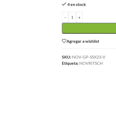
4 en stock
-
+
Agregar a wishlist
SKU:
NOV-GP-SSX23-V
Etiqueta:
NOVRITSCH