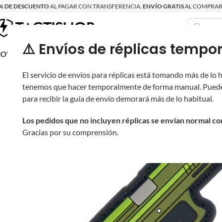
% DE DESCUENTO
AL PAGAR CON TRANSFERENCIA.
ENVÍO GRATIS
AL COMPRAR 
⚠️ Envíos de réplicas tem
RECIÉN LLEGAD
OVRITSCH
RÉPLICAS
PARTES Y ACCESORIOS
EQUIPO
PRODUCT
El servicio de envíos para réplicas está tomando más de lo
tenemos que hacer temporalmente de forma manual. Puede
para recibir la guía de envío demorará más de lo habitual.
Los pedidos que no incluyen réplicas se envían normal c
Gracias por su comprensión.