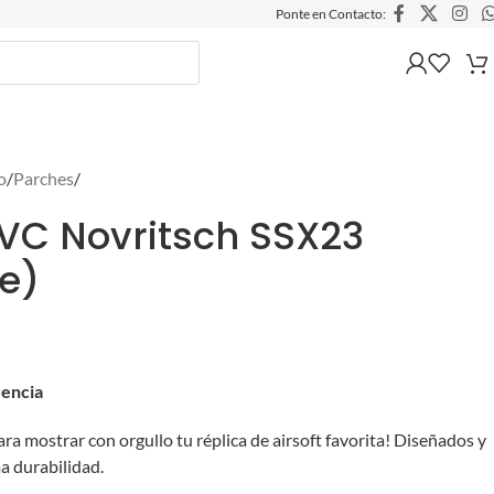
Ponte en Contacto:
o
/
Parches
/
VC Novritsch SSX23
de)
rencia
ra mostrar con orgullo tu réplica de airsoft favorita! Diseñados y
a durabilidad.