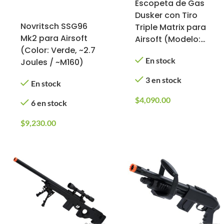
Escopeta de Gas
Dusker con Tiro
Novritsch SSG96
Triple Matrix para
Mk2 para Airsoft
Airsoft (Modelo:
(Color: Verde, ~2.7
Super CQB /
En stock
Joules / ~M160)
Negro)
3 en stock
En stock
$
4,090.00
6 en stock
$
9,230.00