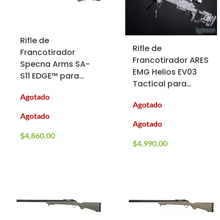
Rifle de
Rifle de
Francotirador
Francotirador ARES
Specna Arms SA-
EMG Helios EV03
S11 EDGE™ para
Tactical para
Airsoft (Color:
Airsoft (Color:
Agotado
Verde Olivo)
Agotado
Negro)
Agotado
Agotado
$
4,860.00
$
4,990.00