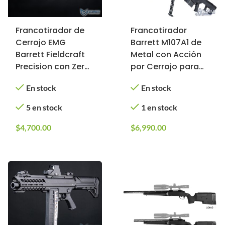
Francotirador de
Francotirador
Cerrojo EMG
Barrett M107A1 de
Barrett Fieldcraft
Metal con Acción
Precision con Zero
por Cerrojo para
Trigger para
Airsoft /
En stock
En stock
Airsoft (Color:
6mmProShop
Multicam con
(Color: Negro)
5 en stock
1 en stock
cañón de acero
inoxidable)
$
4,700.00
$
6,990.00