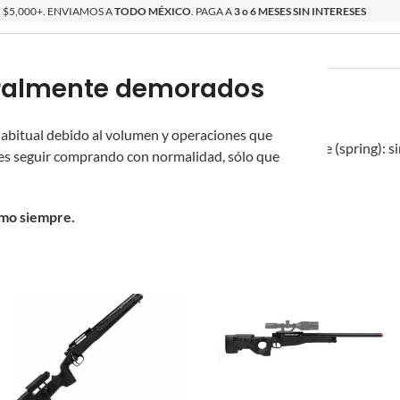
$5,000+. ENVIAMOS A
TODO MÉXICO
. PAGA A
3 o 6 MESES SIN INTERESES
poralmente demorados
O
ÉPICAS
OS NUEVOS
PROMOCIONES
 habitual debido al volumen y operaciones que
 confiables y accesibles.
Réplicas de acción por resorte (spring): si
s seguir comprando con normalidad, sólo que
e las plataformas de francotirador.
omo siempre.