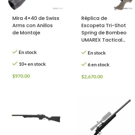
Mira 4×40 de Swiss
Réplica de
Arms con Anillos
Escopeta Tri-Shot
de Montaje
Spring de Bombeo
UMAREX Tactical
Force para Airsoft
En stock
En stock
(Color: Negro /
Tan)
10+ en stock
6 en stock
$
970.00
$
2,670.00