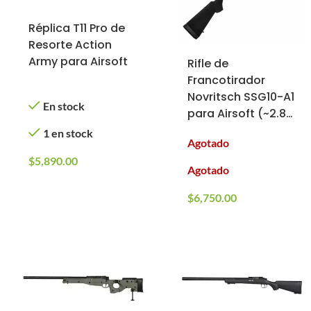
Réplica T11 Pro de
Resorte Action
Army para Airsoft
Rifle de
Francotirador
Novritsch SSG10-A1
En stock
para Airsoft (~2.8
Joules, ~500 FPS,
1 en stock
Agotado
~M160)
$
5,890.00
Agotado
$
6,750.00