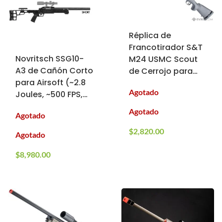
Réplica de
Francotirador S&T
Novritsch SSG10-
M24 USMC Scout
A3 de Cañón Corto
de Cerrojo para
para Airsoft (~2.8
Airsoft (Color:
Agotado
Joules, ~500 FPS,
Negro)
M160)
Agotado
Agotado
$
2,820.00
Agotado
$
8,980.00