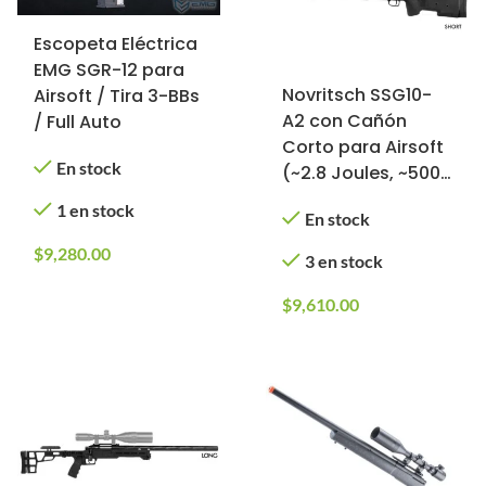
Escopeta Eléctrica
EMG SGR-12 para
Novritsch SSG10-
Airsoft / Tira 3-BBs
A2 con Cañón
/ Full Auto
Corto para Airsoft
En stock
(~2.8 Joules, ~500
FPS, ~M160)
1 en stock
En stock
$
9,280.00
3 en stock
$
9,610.00