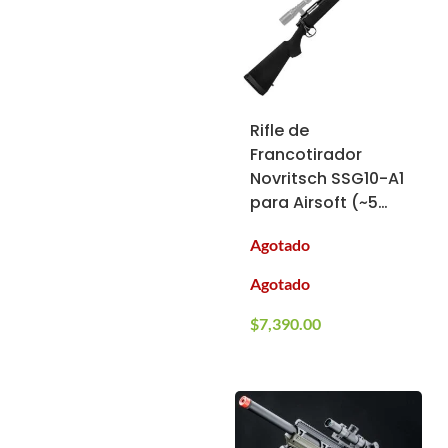
Rifle de
Francotirador
Novritsch SSG10-A1
para Airsoft (~5
Joules, ~700 FPS,
Agotado
~M220)
Agotado
$
7,390.00