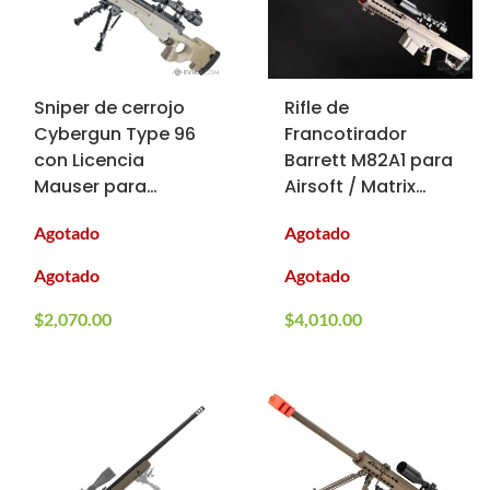
Sniper de cerrojo
Rifle de
Cybergun Type 96
Francotirador
con Licencia
Barrett M82A1 para
Mauser para
Airsoft / Matrix
Airsoft (Color:
(Color: Desert
Agotado
Agotado
Tan)
Earth)
Agotado
Agotado
$
2,070.00
$
4,010.00