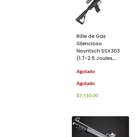
Rifle de Gas
Silencioso
Novritsch SSX303
(1.7-2.5 Joules,
380-450 FPS)
Agotado
Agotado
$
7,110.00