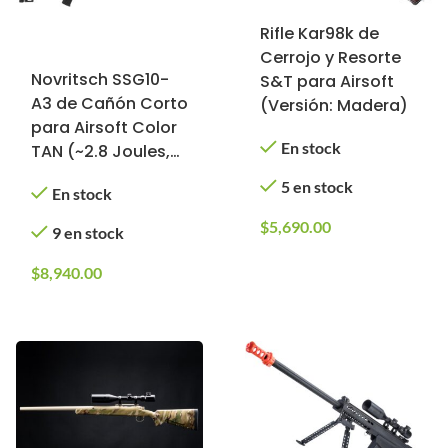
Rifle Kar98k de
Cerrojo y Resorte
Novritsch SSG10-
S&T para Airsoft
A3 de Cañón Corto
(Versión: Madera)
para Airsoft Color
En stock
TAN (~2.8 Joules,
~500 FPS, M160)
5 en stock
En stock
$
5,690.00
9 en stock
$
8,940.00