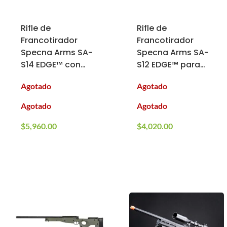
Rifle de
Rifle de
Francotirador
Francotirador
Specna Arms SA-
Specna Arms SA-
S14 EDGE™ con
S12 EDGE™ para
Culata Plegable
Airsoft (Color:
Agotado
Agotado
para Airsoft
Negro)
(Color: Verde
Agotado
Agotado
Olivo)
$
5,960.00
$
4,020.00