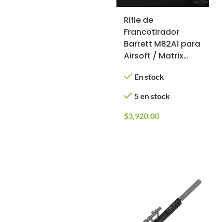
Rifle de
Francotirador
Barrett M82A1 para
Airsoft / Matrix
(Color: Negro)
En stock
5 en stock
$
3,920.00