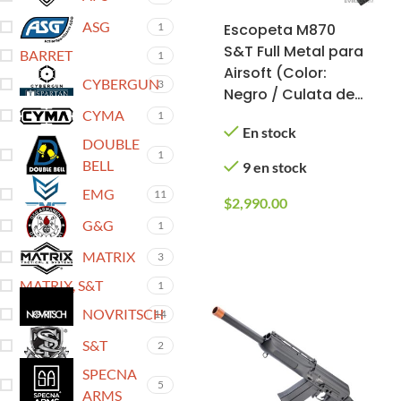
ASG
Escopeta M870
1
S&T Full Metal para
BARRET
1
Airsoft (Color:
CYBERGUN
3
Negro / Culata de
polímero)
CYMA
1
En stock
DOUBLE
1
BELL
9 en stock
EMG
11
$
2,990.00
G&G
1
MATRIX
3
MATRIX, S&T
1
NOVRITSCH
14
S&T
2
SPECNA
5
ARMS