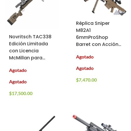
Réplica Sniper
M82A1
Novritsch TAC338
6mmProShop
Edición Limitada
Barret con Acción
con Licencia
por Cerrojo
Agotado
McMillan para
Airsoft (ÚNICAS
Agotado
Agotado
PIEZAS)
$
7,470.00
Agotado
$
17,500.00