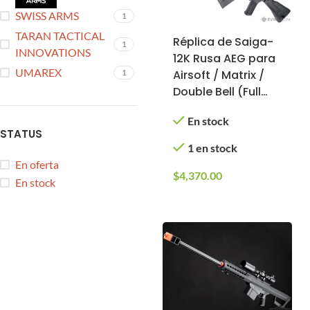
SWISS ARMS
1
TARAN TACTICAL
Réplica de Saiga-
1
INNOVATIONS
12K Rusa AEG para
UMAREX
Airsoft / Matrix /
1
Double Bell (Full
Metal)
En stock
STATUS
1 en stock
En oferta
$
4,370.00
En stock