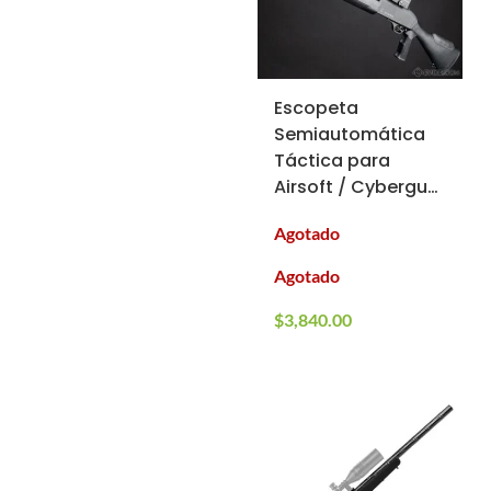
Escopeta
Semiautomática
Táctica para
Airsoft / Cybergun
/ FN Herstal (Tipo:
Agotado
CO2)
Agotado
$
3,840.00