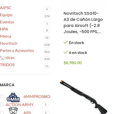
AIPSC
6
Novritsch SSG10-
Equipo
374
A3 de Cañón Largo
Eventos
1
para Airsoft (~2.8
HPA
8
Joules, ~500 FPS,
Merca
M160)
16
En stock
Novritsch
658
Partes y Accesorios
963
6 en stock
Réplicas
434
$
8,980.00
TRIDOS
11
MARCA
6MMPROSHOP
2
ACTION ARMY
1
APS
1