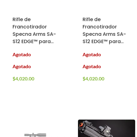
Rifle de
Rifle de
Francotirador
Francotirador
Specna Arms SA-
Specna Arms SA-
S12 EDGE™ para
S12 EDGE™ para
Airsoft (Color:
Airsoft (Color:
Agotado
Agotado
Verde Olivo)
Tan)
Agotado
Agotado
$
4,020.00
$
4,020.00