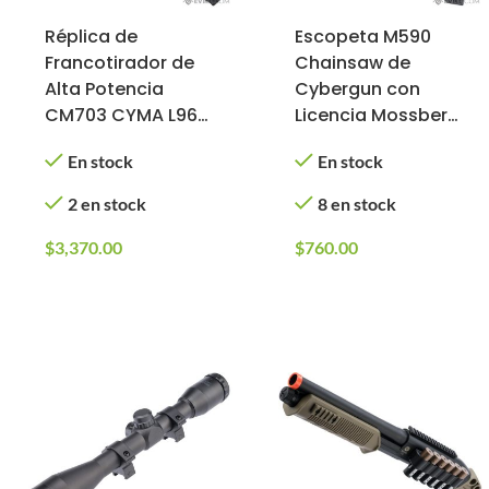
Réplica de
Escopeta M590
Francotirador de
Chainsaw de
Alta Potencia
Cybergun con
CM703 CYMA L96
Licencia Mossberg
Standard de
para Airsoft
En stock
En stock
Acción a Cerrojo
para Airsoft
2 en stock
8 en stock
$
3,370.00
$
760.00