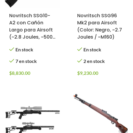
Novritsch SSG10-
Novritsch SSG96
A2 con Cañón
Mk2 para Airsoft
Largo para Airsoft
(Color: Negro, ~2.7
(~2.8 Joules, ~500
Joules / ~M160)
FPS, ~M160)
En stock
En stock
7 en stock
2 en stock
$
8,830.00
$
9,230.00