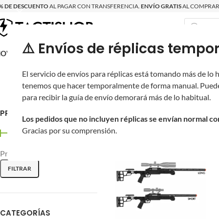
% DE DESCUENTO
AL PAGAR CON TRANSFERENCIA.
ENVÍO GRATIS
AL COMPRAR 
⚠️ Envíos de réplicas tem
RECIÉN LLEGAD
OVRITSCH
RÉPLICAS
PARTES Y ACCESORIOS
EQUIPO
PRODUCT
El servicio de envíos para réplicas está tomando más de lo
Réplicas de resorte: simples,
tenemos que hacer temporalmente de forma manual. Puede
entrada al airsoft y la base d
para recibir la guía de envío demorará más de lo habitual.
PRECIO
Inicio
/
Réplicas
/
Los pedidos que no incluyen réplicas se envían normal c
Gracias por su comprensión.
Precio:
$760
—
$17,500
FILTRAR
CATEGORÍAS