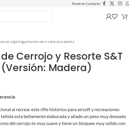
Ponte en Contacto:
sorte (Spring)
/
Rifles de Francotirador
/
 de Cerrojo y Resorte S&T
t (Versión: Madera)
ferencia
onal al recrear este rifle histórico para airsoft y recreaciones
ra teñida está bellamente elaborada y añade un peso muy deseado
anismo del cerrojo es muy suave y tiene un bloqueo muy sólido con