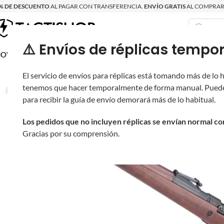
% DE DESCUENTO
AL PAGAR CON TRANSFERENCIA.
ENVÍO GRATIS
AL COMPRAR 
⚠️ Envíos de réplicas tem
RECIÉN LLEGAD
OVRITSCH
RÉPLICAS
PARTES Y ACCESORIOS
EQUIPO
PRODUCT
El servicio de envíos para réplicas está tomando más de lo
tenemos que hacer temporalmente de forma manual. Puede
para recibir la guía de envío demorará más de lo habitual.
Los pedidos que no incluyen réplicas se envían normal c
Gracias por su comprensión.