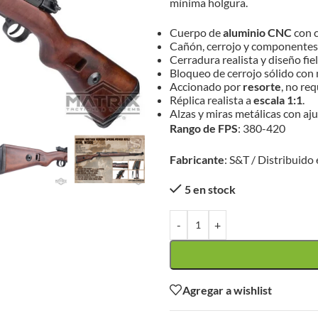
mínima holgura.
Cuerpo de
aluminio CNC
con c
Cañón, cerrojo y componentes
Cerradura realista y diseño fie
Bloqueo de cerrojo sólido co
Accionado por
resorte
, no req
Réplica realista a
escala 1:1
.
Alzas y miras metálicas con aju
Rango de FPS
: 380-420
Fabricante
: S&T / Distribuido
5 en stock
-
+
Agregar a wishlist