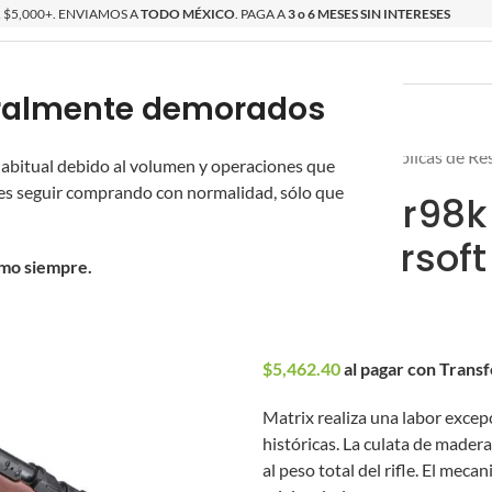
$5,000+. ENVIAMOS A
TODO MÉXICO
. PAGA A
3 o 6 MESES SIN INTERESES
poralmente demorados
O
ÉPICAS
OS NUEVOS
PROMOCIONES
Inicio
/
Réplicas
/
Réplicas de Re
 habitual debido al volumen y operaciones que
s seguir comprando con normalidad, sólo que
Rifle Kar98k
para Airsof
omo siempre.
$
5,690.00
$
5,462.40
al pagar con Trans
Matrix realiza una labor excepci
históricas. La culata de made
al peso total del rifle. El mec