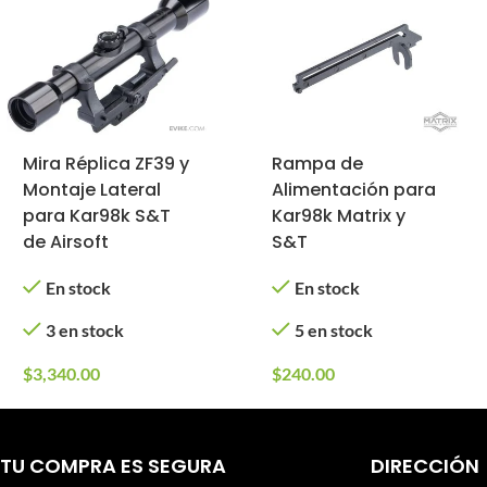
Mira Réplica ZF39 y
Rampa de
Montaje Lateral
Alimentación para
para Kar98k S&T
Kar98k Matrix y
de Airsoft
S&T
En stock
En stock
3 en stock
5 en stock
$
3,340.00
$
240.00
TU COMPRA ES SEGURA
DIRECCIÓN