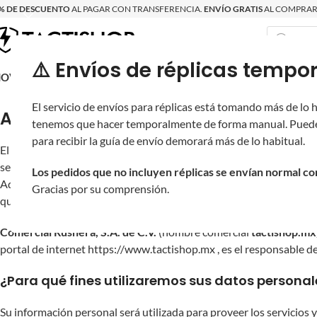
% DE DESCUENTO
AL PAGAR CON TRANSFERENCIA.
ENVÍO GRATIS
AL COMPRAR 
⚠️ Envíos de réplicas tem
RECIÉN LLEGAD
OVRITSCH
RÉPLICAS
PARTES Y ACCESORIOS
EQUIPO
PRODUCT
El servicio de envíos para réplicas está tomando más de lo
Aviso de Privacidad
tenemos que hacer temporalmente de forma manual. Puede
para recibir la guía de envío demorará más de lo habitual.
El Aviso de Privacidad tiene como propósito principal hacer de su 
serán sometidos sus datos personales. Lo anterior con el fin legí
Los pedidos que no incluyen réplicas se envían normal c
Adicionalmente, el Aviso de Privacidad nos permite fortalecer el ni
Gracias por su comprensión.
que son sometidos sus datos personales.
Comercial Rushera, S.A. de C.V.
(nombre comercial
tactishop.mx
portal de internet https://www.tactishop.mx , es el responsable de
¿Para qué fines utilizaremos sus datos personal
Su información personal será utilizada para proveer los servicios 