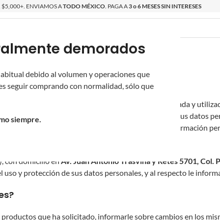
$5,000+. ENVIAMOS A
TODO MÉXICO
. PAGA A
3 o 6 MESES SIN INTERESES
poralmente demorados
O
ÉPICAS
OS NUEVOS
PROMOCIONES
 habitual debido al volumen y operaciones que
s seguir comprando con normalidad, sólo que
conocimiento que su información personal será recabada y utilizada 
timo de que tome decisiones informadas con relación a sus datos pe
omo siempre.
vel de confianza con relación al tratamiento de su información pers
), con domicilio en
Av. Juan Antonio Trasviña y Retes 5701, Col.
l uso y protección de sus datos personales, y al respecto le inform
es?
y productos que ha solicitado, informarle sobre cambios en los mism