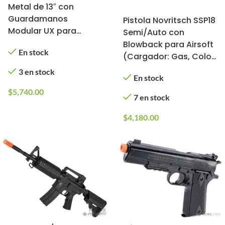
Metal de 13″ con
Guardamanos
Pistola Novritsch SSP18
Modular UX para
Semi/Auto con
Airsoft (Color: Tan)
Blowback para Airsoft
En stock
(Cargador: Gas, Color:
Tan)
3 en stock
En stock
$
5,740.00
7 en stock
$
4,180.00