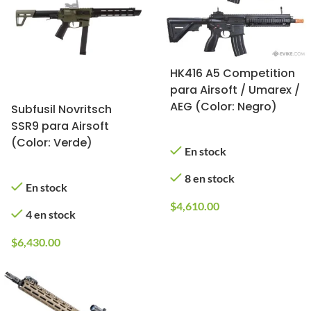
HK416 A5 Competition
para Airsoft / Umarex /
AEG (Color: Negro)
Subfusil Novritsch
SSR9 para Airsoft
(Color: Verde)
En stock
8 en stock
En stock
$
4,610.00
4 en stock
$
6,430.00