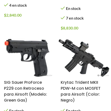
4 en stock
En stock
$
2,840.00
7 en stock
$
8,830.00
SIG Sauer ProForce
Krytac Trident MKII
P229 con Retroceso
PDW-M con MOSFET
para Airsoft (Modelo:
para Airsoft (Color:
Green Gas)
Negro)
En stock
En stock