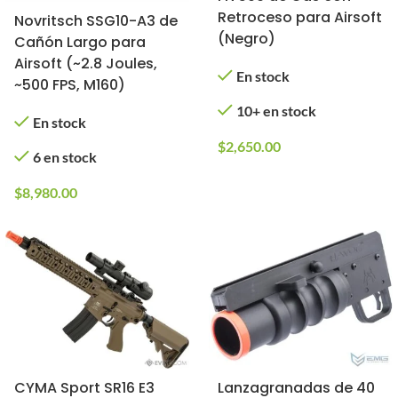
Retroceso para Airsoft
Novritsch SSG10-A3 de
(Negro)
Cañón Largo para
Airsoft (~2.8 Joules,
En stock
~500 FPS, M160)
10+ en stock
En stock
$
2,650.00
6 en stock
$
8,980.00
CYMA Sport SR16 E3
Lanzagranadas de 40