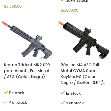
10+ en stock
$
3,560.00
$
6,890.00
Krytac Trident MK2 SPR
Réplica M4 AEG Full
para Airsoft, Full Metal
Metal CYMA Sport
/ AEG (Color: Negro)
KeyMod-S (Color:
Negro / Cañón 10.5″ /
RIS 9.5″)
En stock
En stock
4 en stock
1 en stock