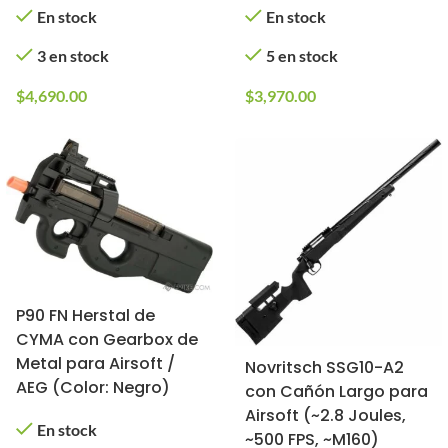
En stock
En stock
para Airsoft
3 en stock
5 en stock
$
4,690.00
$
3,970.00
P90 FN Herstal de
CYMA con Gearbox de
Metal para Airsoft /
Novritsch SSG10-A2
AEG (Color: Negro)
con Cañón Largo para
Airsoft (~2.8 Joules,
En stock
~500 FPS, ~M160)