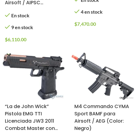
Airsoft / AIPSC
(Cargador: Gas;
4 en stock
En stock
Longitud: 4.3″)
$
7,470.00
9 en stock
$
6,110.00
“La de John Wick”
M4 Commando CYMA
Pistola EMG TTI
Sport BAMF para
Licenciada JW3 2011
Airsoft / AEG (Color:
Combat Master con
Negro)
Disparo Automático