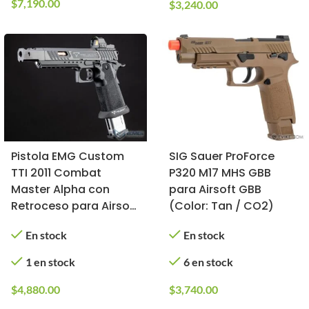
$
7,190.00
$
3,240.00
Pistola EMG Custom
SIG Sauer ProForce
TTI 2011 Combat
P320 M17 MHS GBB
Master Alpha con
para Airsoft GBB
Retroceso para Airsoft
(Color: Tan / CO2)
(Tipo: Gas)
En stock
En stock
1 en stock
6 en stock
$
4,880.00
$
3,740.00