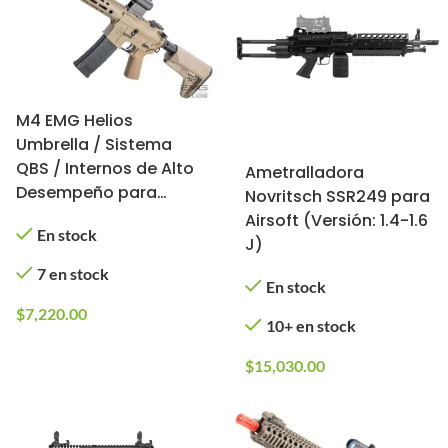
M4 EMG Helios
Umbrella / Sistema
QBS / Internos de Alto
Ametralladora
Desempeño para
Novritsch SSR249 para
Airsoft (Color: Tan)
Airsoft (Versión: 1.4-1.6
En stock
J)
7 en stock
En stock
$
7,220.00
10+ en stock
$
15,030.00