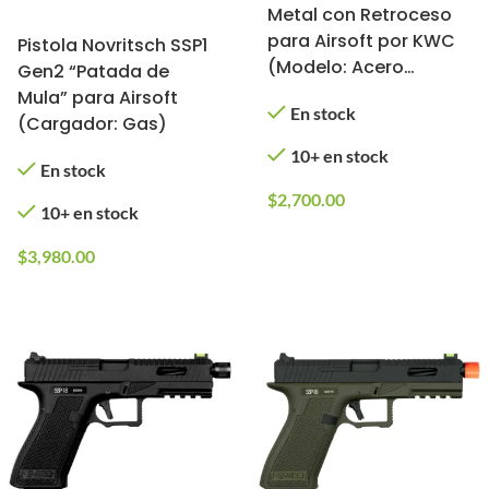
Metal con Retroceso
para Airsoft por KWC
Pistola Novritsch SSP1
(Modelo: Acero
Gen2 “Patada de
Inoxidable con Riel)
Mula” para Airsoft
En stock
(Cargador: Gas)
10+ en stock
En stock
$
2,700.00
10+ en stock
$
3,980.00