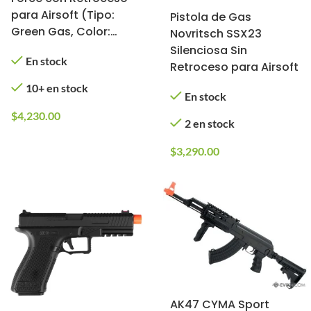
para Airsoft (Tipo:
Pistola de Gas
Green Gas, Color:
Novritsch SSX23
Negro)
Silenciosa Sin
En stock
Retroceso para Airsoft
10+ en stock
En stock
$
4,230.00
2 en stock
$
3,290.00
AK47 CYMA Sport