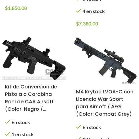
$
1,850.00
4 en stock
$
7,380.00
Kit de Conversión de
M4 Krytac LVOA-C con
Pistola a Carabina
Licencia War Sport
Roni de CAA Airsoft
para Airsoft / AEG
(Color: Negro /
(Color: Combat Grey)
GLOCKs de Elite Force)
En stock
En stock
1 en stock