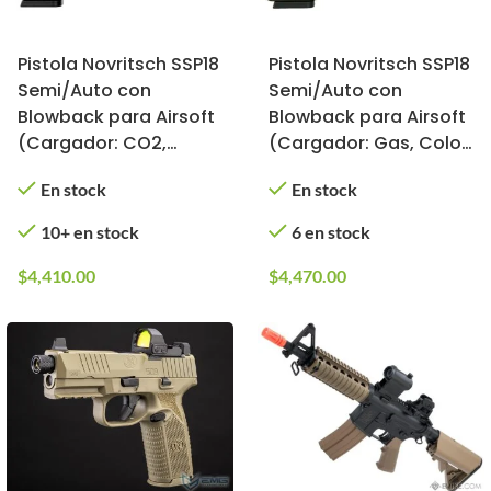
Pistola Novritsch SSP18
Pistola Novritsch SSP18
Semi/Auto con
Semi/Auto con
Blowback para Airsoft
Blowback para Airsoft
(Cargador: CO2,
(Cargador: Gas, Color:
Color: Negro)
Verde)
En stock
En stock
10+ en stock
6 en stock
$
4,410.00
$
4,470.00