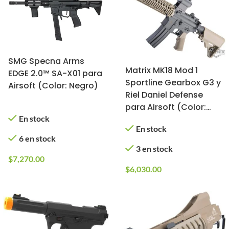
SMG Specna Arms
Matrix MK18 Mod 1
EDGE 2.0™ SA-X01 para
Sportline Gearbox G3 y
Airsoft (Color: Negro)
Riel Daniel Defense
para Airsoft (Color:
Negro/Tan)
En stock
En stock
6 en stock
3 en stock
$
7,270.00
$
6,030.00