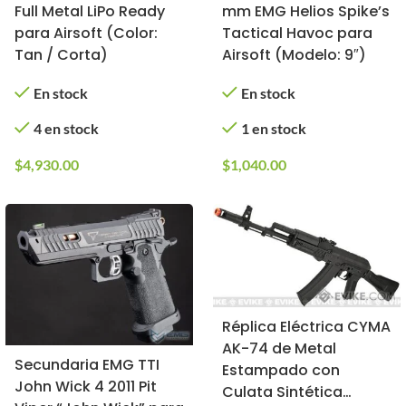
Full Metal LiPo Ready
mm EMG Helios Spike’s
para Airsoft (Color:
Tactical Havoc para
Tan / Corta)
Airsoft (Modelo: 9″)
En stock
En stock
4 en stock
1 en stock
$
4,930.00
$
1,040.00
Réplica Eléctrica CYMA
AK-74 de Metal
Secundaria EMG TTI
Estampado con
John Wick 4 2011 Pit
Culata Sintética