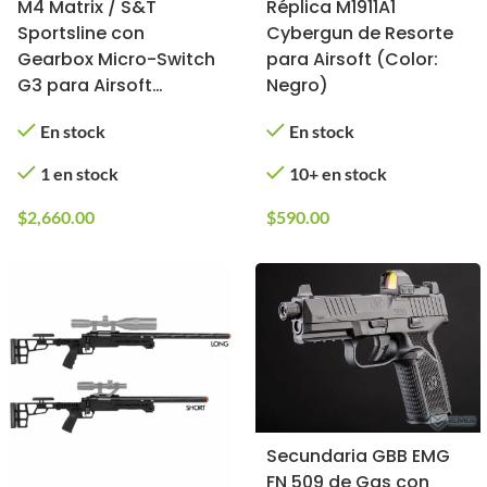
M4 Matrix / S&T
Réplica M1911A1
Sportsline con
Cybergun de Resorte
Gearbox Micro-Switch
para Airsoft (Color:
G3 para Airsoft
Negro)
(Modelo: M4A1 350 FPS
En stock
En stock
/ Negro)
1 en stock
10+ en stock
$
2,660.00
$
590.00
Secundaria GBB EMG
FN 509 de Gas con