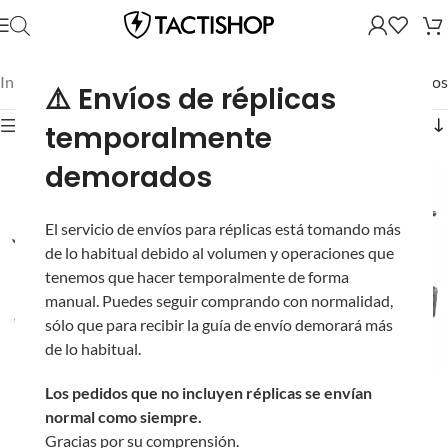
Inicio
/
Mostrando 61–120 de 428 resultados
⚠️ Envíos de réplicas
Mostrar filtros
temporalmente
demorados
El servicio de envíos para réplicas está tomando más
de lo habitual debido al volumen y operaciones que
tenemos que hacer temporalmente de forma
manual. Puedes seguir comprando con normalidad,
sólo que para recibir la guía de envío demorará más
de lo habitual.
-17%
Los pedidos que no incluyen réplicas se envían
Pistola Novritsch SSP2
Novritsch SSR4 Mk1
normal como siempre.
Gen2 “Caballo de
Gen2 AEG de Alto
Gracias por su comprensión.
Batalla 2.0” para