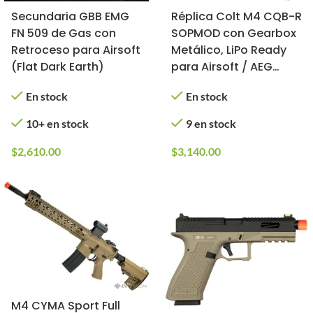
Secundaria GBB EMG
Réplica Colt M4 CQB-R
FN 509 de Gas con
SOPMOD con Gearbox
Retroceso para Airsoft
Metálico, LiPo Ready
(Flat Dark Earth)
para Airsoft / AEG
(Color: Tan)
En stock
En stock
10+ en stock
9 en stock
$
2,610.00
$
3,140.00
M4 CYMA Sport Full