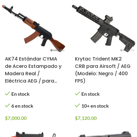
AK74 Estándar CYMA
Krytac Trident MK2
de Acero Estampado y
CRB para Airsoft / AEG
Madera Real /
(Modelo: Negro / 400
Eléctrica AEG / para
FPS)
Airsoft
En stock
En stock
6 en stock
10+ en stock
$
7,000.00
$
7,120.00