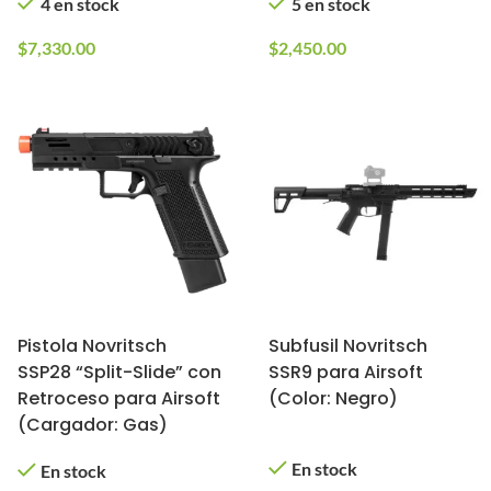
4 en stock
5 en stock
$
7,330.00
$
2,450.00
Pistola Novritsch
Subfusil Novritsch
SSP28 “Split-Slide” con
SSR9 para Airsoft
Retroceso para Airsoft
(Color: Negro)
(Cargador: Gas)
En stock
En stock