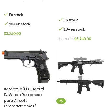
Rendimiento con ETU
Airsoft (Cargador:
(Versión: Metal)
Gas)
En stock
En stock
10+ en stock
10+ en stock
$
3,250.00
$
5,940.00
$
7,180.00
Beretta M9 Full Metal
KJW con Retroceso
para Airsoft
-8%
(Cargador: Gas)