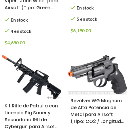
Viper “John Wick” para
Abatible para Airsoft
Airsoft (Tipo: Green
En stock
Gas)
5 en stock
En stock
$
6,190.00
4 en stock
$
4,680.00
Revólver WG Magnum
Kit Rifle de Patrulla con
de Alta Potencia de
Licencia Sig Sauer y
Metal para Airsoft
Secundaria 1911 de
(Tipo: CO2 / Longitud:
Cybergun para Airsoft
5 cm)