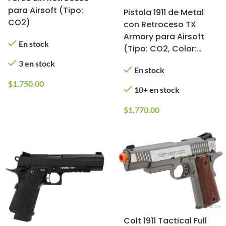
para Airsoft (Tipo:
Pistola 1911 de Metal
CO2)
con Retroceso TX
Armory para Airsoft
En stock
(Tipo: CO2, Color:
Tan)
3 en stock
En stock
$
1,750.00
10+ en stock
$
1,770.00
Colt 1911 Tactical Full