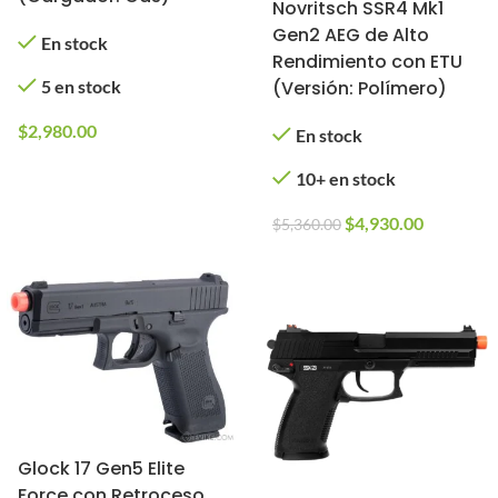
Novritsch SSR4 Mk1
Gen2 AEG de Alto
En stock
Rendimiento con ETU
(Versión: Polímero)
5 en stock
$
2,980.00
En stock
10+ en stock
$
4,930.00
$
5,360.00
Glock 17 Gen5 Elite
Force con Retroceso