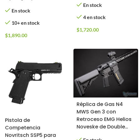
(Color: Negro)
En stock
En stock
4 en stock
10+ en stock
$
1,720.00
$
1,890.00
Réplica de Gas N4
MWS Gen 3 con
Retroceso EMG Helios
Pistola de
Noveske de Double
Competencia
Eagle (Color: Negro)
Novritsch SSP5 para
En stock