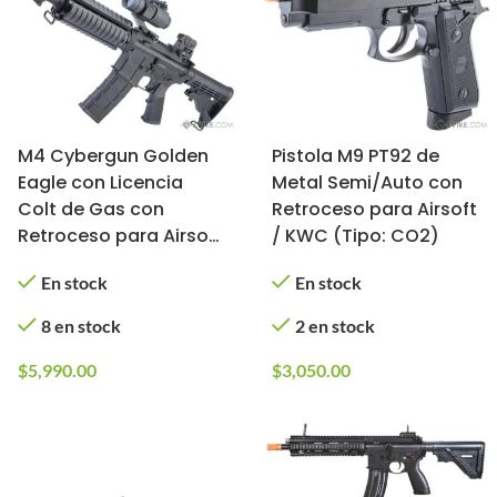
M4 Cybergun Golden
Pistola M9 PT92 de
Eagle con Licencia
Metal Semi/Auto con
Colt de Gas con
Retroceso para Airsoft
Retroceso para Airsoft
/ KWC (Tipo: CO2)
Full Metal (Modelo:
En stock
En stock
CQB-R)
8 en stock
2 en stock
$
5,990.00
$
3,050.00