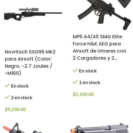
MP5 A4/A5 SMG Elite
Force H&K AEG para
Airsoft de Umarex con
Novritsch SSG96 Mk2
2 Cargadores y 2
para Airsoft (Color:
Culatas (Color: Negro)
Negro, ~2.7 Joules /
En stock
~M160)
1 en stock
En stock
$
5,100.00
2 en stock
$
9,230.00