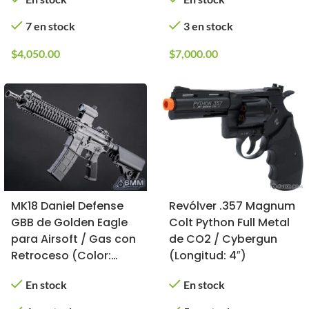
7 en stock
3 en stock
$
4,050.00
$
7,000.00
MK18 Daniel Defense
Revólver .357 Magnum
GBB de Golden Eagle
Colt Python Full Metal
para Airsoft / Gas con
de CO2 / Cybergun
Retroceso (Color:
(Longitud: 4″)
Negro)
En stock
En stock