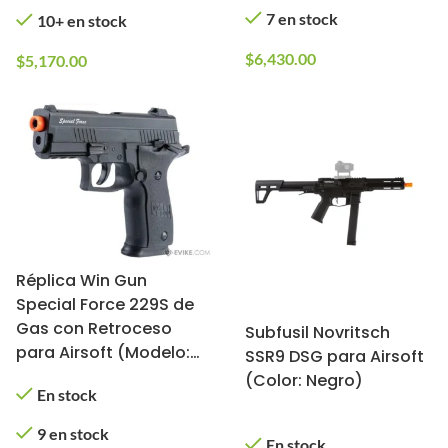
7 en stock
10+ en stock
$
6,430.00
$
5,170.00
Réplica Win Gun
Special Force 229S de
Gas con Retroceso
Subfusil Novritsch
para Airsoft (Modelo:
SSR9 DSG para Airsoft
CO2)
(Color: Negro)
En stock
9 en stock
En stock