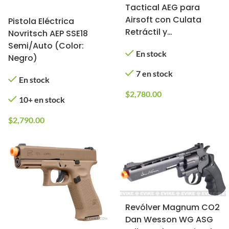
Tactical AEG para
Airsoft con Culata
Pistola Eléctrica
Retráctil y
Novritsch AEP SSE18
Empuñadura Vertical
Semi/Auto (Color:
En stock
Negro)
7 en stock
En stock
$
2,780.00
10+ en stock
$
2,790.00
Revólver Magnum CO2
Dan Wesson WG ASG