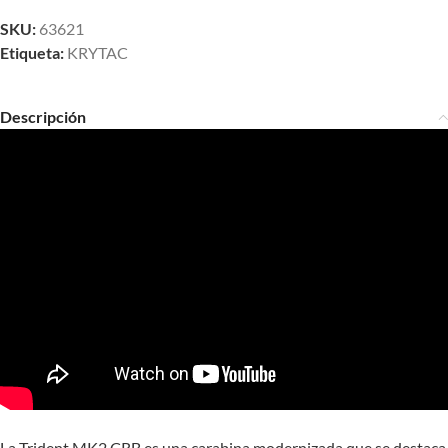
SKU:
63621
Etiqueta:
KRYTAC
Descripción
La Trident MK2 CRB es una carabina modernizada que se destaca