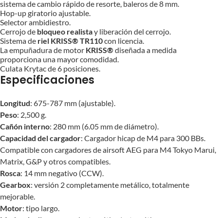
sistema de cambio rápido de resorte, baleros de 8 mm.
Hop-up giratorio ajustable.
Selector ambidiestro.
Cerrojo de
bloqueo realista
y liberación del cerrojo.
Sistema de
riel KRISS® TR110
con licencia.
La empuñadura de motor
KRISS®
diseñada a medida
proporciona una mayor comodidad.
Culata Krytac de 6 posiciones.
Especificaciones
Longitud
: 675-787 mm (ajustable).
Peso
: 2,500 g.
Cañón interno
: 280 mm (6.05 mm de diámetro).
Capacidad del cargador
: Cargador hicap de M4 para 300 BBs.
Compatible con cargadores de airsoft AEG para M4 Tokyo Marui,
Matrix, G&P y otros compatibles.
Rosca
: 14 mm negativo (CCW).
Gearbox
: versión 2 completamente metálico, totalmente
mejorable.
Motor
: tipo largo.