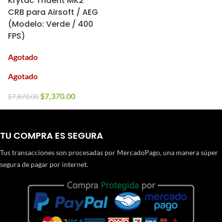
Krytac Trident MK2
CRB para Airsoft / AEG
(Modelo: Verde / 400
FPS)
Agotado
Agotado
$
7,370.00
$
7,870.00
TU COMPRA ES SEGURA
Tus transacciones son procesadas por MercadoPago, una manera súper
segura de pagar por internet.