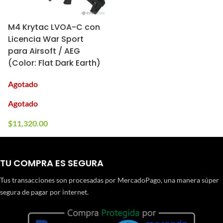
M4 Krytac LVOA-C con
Licencia War Sport
para Airsoft / AEG
(Color: Flat Dark Earth)
Agotado
Agotado
$
11,320.00
TU COMPRA ES SEGURA
Tus transacciones son procesadas por MercadoPago, una manera súper
segura de pagar por internet.