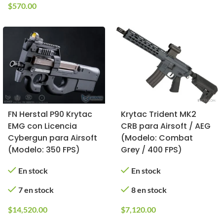
$
570.00
FN Herstal P90 Krytac
Krytac Trident MK2
EMG con Licencia
CRB para Airsoft / AEG
Cybergun para Airsoft
(Modelo: Combat
(Modelo: 350 FPS)
Grey / 400 FPS)
En stock
En stock
7 en stock
8 en stock
$
14,520.00
$
7,120.00