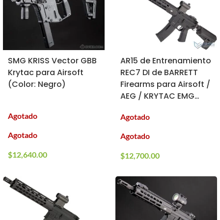
SMG KRISS Vector GBB
AR15 de Entrenamiento
Krytac para Airsoft
REC7 DI de BARRETT
(Color: Negro)
Firearms para Airsoft /
AEG / KRYTAC EMG
(Color: Negro)
Agotado
Agotado
Agotado
Agotado
$
12,640.00
$
12,700.00