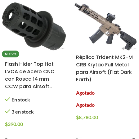
NUEVO
Réplica Trident MK2-M
Flash Hider Top Hat
CRB Krytac Full Metal
LVOA de Acero CNC
para Airsoft (Flat Dark
con Rosca 14 mm
Earth)
CCW para Airsoft
Agotado
(Krytac x War Sport)
En stock
Agotado
3 en stock
$
8,780.00
$
390.00