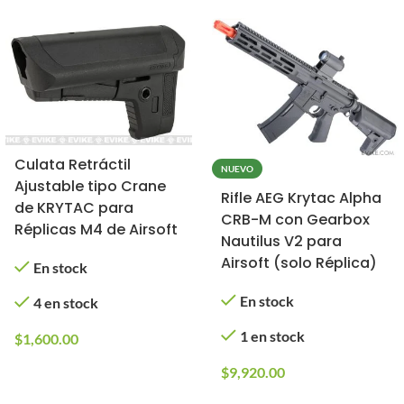
Culata Retráctil
NUEVO
Ajustable tipo Crane
Rifle AEG Krytac Alpha
de KRYTAC para
CRB-M con Gearbox
Réplicas M4 de Airsoft
Nautilus V2 para
Airsoft (solo Réplica)
En stock
En stock
4 en stock
1 en stock
$
1,600.00
$
9,920.00