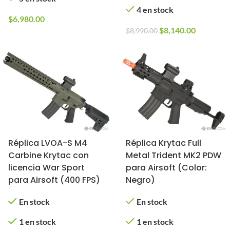
4 en stock
$
6,980.00
$
8,140.00
$
8,990.00
Réplica LVOA-S M4
Réplica Krytac Full
Carbine Krytac con
Metal Trident MK2 PDW
licencia War Sport
para Airsoft (Color:
para Airsoft (400 FPS)
Negro)
En stock
En stock
1 en stock
1 en stock