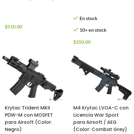
En stock
(Color: Negro)
Tornillo (Color: Negro)
10+ en stock
En stock
$
510.00
10+ en stock
$
350.00
Krytac Trident MKII
M4 Krytac LVOA-C con
PDW-M con MOSFET
Licencia War Sport
para Airsoft (Color:
para Airsoft / AEG
Negro)
(Color: Combat Grey)