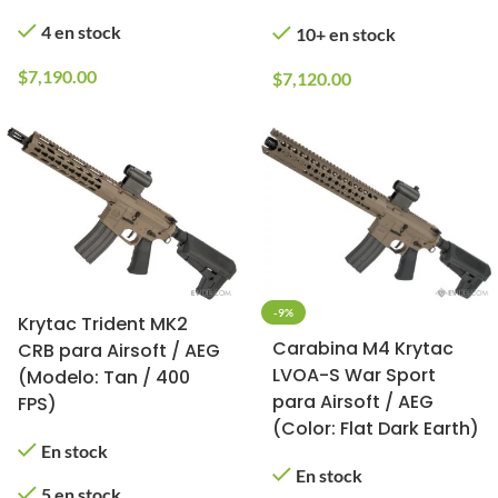
4 en stock
10+ en stock
$
7,190.00
$
7,120.00
-9%
Krytac Trident MK2
Carabina M4 Krytac
CRB para Airsoft / AEG
LVOA-S War Sport
(Modelo: Tan / 400
para Airsoft / AEG
FPS)
(Color: Flat Dark Earth)
En stock
En stock
5 en stock