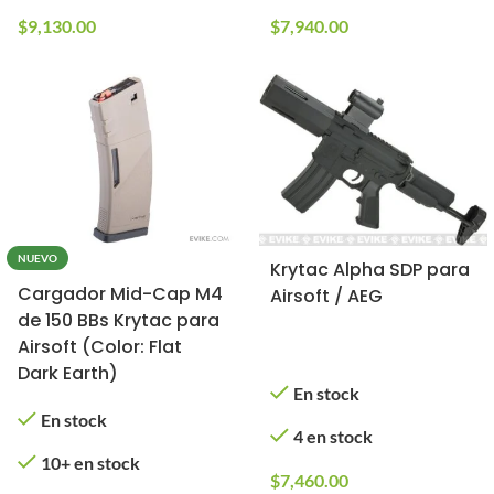
$
9,130.00
$
7,940.00
NUEVO
Krytac Alpha SDP para
Cargador Mid-Cap M4
Airsoft / AEG
de 150 BBs Krytac para
Airsoft (Color: Flat
Dark Earth)
En stock
En stock
4 en stock
10+ en stock
$
7,460.00