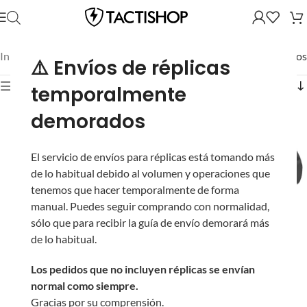
Inicio
/
Mostrando los 27 resultados
⚠️ Envíos de réplicas
Mostrar filtros
temporalmente
demorados
El servicio de envíos para réplicas está tomando más
de lo habitual debido al volumen y operaciones que
tenemos que hacer temporalmente de forma
manual. Puedes seguir comprando con normalidad,
sólo que para recibir la guía de envío demorará más
Cargador Midcap
de lo habitual.
KRYTAC 150 BBs de
Polímero con Doble
Los pedidos que no incluyen réplicas se envían
Flash Hider de Metal
Ventana Translúcida
normal como siempre.
Krytac con Rosca de
para Réplicas M4
Gracias por su comprensión.
14 mm Negativa y