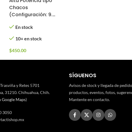
Alta Potencia tipo
Chacos
(Configuración: 9.6
V / 1600 mAh /
En stock
Deans)
10+ en stock
$
450.00
SÍGUENOS
 Trasviña y Retes 5701
Avisos de stock y llegada de pedid
a, 31210. Chihuahua, Chih.
productos, eventos, fotos, sugerenci
n Google Maps
)
Mantente en contacto.
0 3050
tactishop.mx