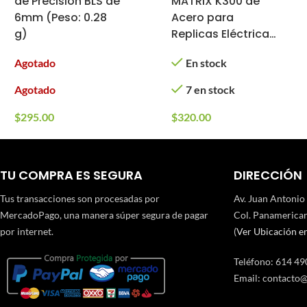
de Precisión BLS de
MATRIX K300 de
6mm (Peso: 0.28
Acero para
g)
Replicas Eléctricas
M4/M16 (Color:
Agotado
En stock
Negro)
Agotado
7 en stock
$
295.00
$
320.00
TU COMPRA ES SEGURA
DIRECCIÓN
Tus transacciones son procesadas por
Av. Juan Antonio
MercadoPago, una manera súper segura de pagar
Col. Panamerican
por internet.
(
Ver Ubicación e
Teléfono
:
614 49
Email:
contacto@