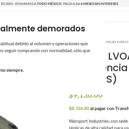
$5,000+. ENVIAMOS A
TODO MÉXICO
. PAGA A
3 o 6 MESES SIN INTERESES
poralmente demorados
O
ÉPICAS
OS NUEVOS
PROMOCIONES
Inicio
/
Réplicas
/
Réplicas Eléct
 habitual debido al volumen y operaciones que
s seguir comprando con normalidad, sólo que
Réplica LVO
con licencia
omo siempre.
(400 FPS)
$
9,130.00
$
8,764.80
al pagar con Trans
Warsport Industries, con sede
réplicas de alta calidad para u