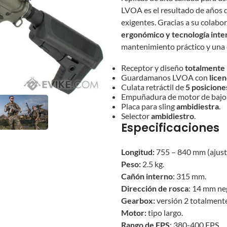
LVOA es el resultado de años d
exigentes. Gracias a su cola
ergonómico y tecnología int
mantenimiento práctico y una 
Receptor y diseño
totalmente 
Guardamanos LVOA con
lice
Culata retráctil de
5 posicione
Empuñadura de motor de bajo p
Placa para sling
ambidiestra
.
Selector
ambidiestro
.
Especificaciones
Longitud:
755 – 840 mm (ajust
Peso:
2.5 kg.
Cañón interno
: 315 mm.
Dirección de rosca
: 14 mm ne
Gearbox:
versión 2 totalmente
Motor:
tipo largo.
Rango de FPS
: 380-400 FPS.