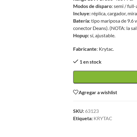
Modos de disparo
: semi / full
Incluye:
réplica, cargador, mir
Batería:
tipo mariposa de 9.6 v
conector Deans). (NOTA: la sal
Hopup:
sí, ajustable.
Fabricante
: Krytac.
1 en stock
Agregar a wishlist
SKU:
63123
Etiqueta:
KRYTAC