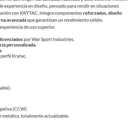
e experiencia en diseño, pensado para rendir en situaciones
boración con KRYTAC, integra componentes
reforzados, diseño
erna avanzada
que garantizan un rendimiento sólido,
experiencia de uso superior.
licenciados
por War Sport Industries.
ncia personalizada
.
s
.
erfil Krytac.
able).
gativa (CCW).
 metálica, totalmente actualizable.