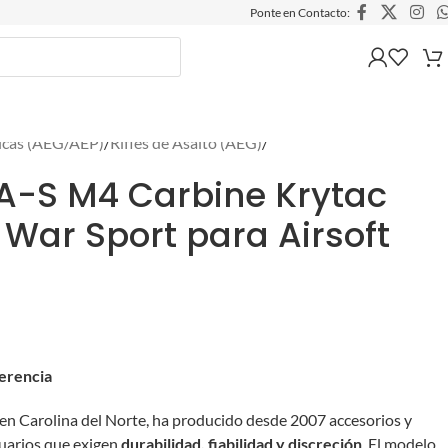
Ponte en Contacto:
ricas (AEG/AEP)
/
Rifles de Asalto (AEG)
/
A-S M4 Carbine Krytac
 War Sport para Airsoft
ferencia
 en Carolina del Norte, ha producido desde 2007 accesorios y
suarios que exigen
durabilidad, fiabilidad y discreción
. El modelo