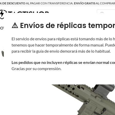
% DE DESCUENTO
AL PAGAR CON TRANSFERENCIA.
ENVÍO GRATIS
AL COMPRAR 
⚠️ Envíos de réplicas tem
RECIÉN LLEGAD
OVRITSCH
RÉPLICAS
PARTES Y ACCESORIOS
EQUIPO
PRODUCT
El servicio de envíos para réplicas está tomando más de lo
tenemos que hacer temporalmente de forma manual. Puede
para recibir la guía de envío demorará más de lo habitual.
Los pedidos que no incluyen réplicas se envían normal c
Gracias por su comprensión.