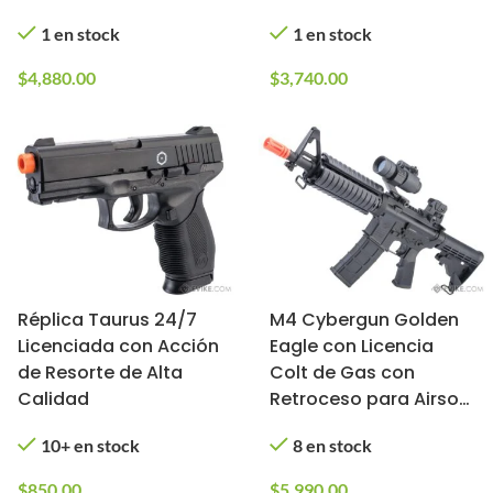
(Tipo: Gas)
1 en stock
1 en stock
$
4,880.00
$
3,740.00
Réplica Taurus 24/7
M4 Cybergun Golden
Licenciada con Acción
Eagle con Licencia
de Resorte de Alta
Colt de Gas con
Calidad
Retroceso para Airsoft
Full Metal (Modelo:
10+ en stock
8 en stock
CQB-R)
$
850.00
$
5,990.00