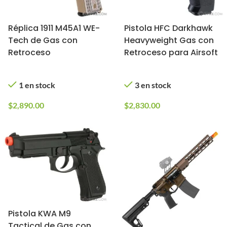
Réplica 1911 M45A1 WE-
Pistola HFC Darkhawk
Tech de Gas con
Heavyweight Gas con
Retroceso
Retroceso para Airsoft
1 en stock
3 en stock
$
2,890.00
$
2,830.00
Pistola KWA M9
Tactical de Gas con