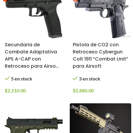
Secundaria de
Pistola de CO2 con
Combate Adaptativa
Retroceso Cybergun
APS A-CAP con
Colt 1911 “Combat Unit”
Retroceso para Airsoft
para Airsoft
(CO2 / Negra)
5 en stock
3 en stock
$
2,210.00
$
2,880.00