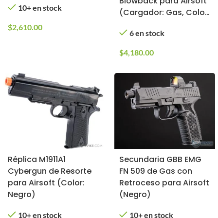
Blowback para Airsoft
10+ en stock
(Cargador: Gas, Color:
Tan)
$
2,610.00
6 en stock
$
4,180.00
Réplica M1911A1
Secundaria GBB EMG
Cybergun de Resorte
FN 509 de Gas con
para Airsoft (Color:
Retroceso para Airsoft
Negro)
(Negro)
10+ en stock
10+ en stock