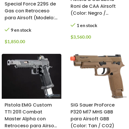
Special Force 229S de
Roni de CAA Airsoft
Gas con Retroceso
(Color: Negro /
para Airsoft (Modelo:
GLOCKs de Elite Force)
CO2)
1 en stock
9 en stock
$
3,560.00
$
1,850.00
Pistola EMG Custom
SIG Sauer ProForce
TTI 2011 Combat
P320 M17 MHS GBB
Master Alpha con
para Airsoft GBB
Retroceso para Airsoft
(Color: Tan / CO2)