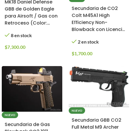
MK18 Daniel Defense
Secundaria de CO2
GBB de Golden Eagle
Colt M45A1 High
para Airsoft / Gas con
Efficiency Non-
Retroceso (Color:
Blowback con Licencia
Negro/Tan)
8 en stock
Oficial para Airsoft
2 en stock
(Modelo: Acero
$
7,300.00
Inoxidable)
$
1,700.00
NUEVO
NUEVO
Secundaria GBB CO2
Secundaria de Gas
Full Metal M9 Archer