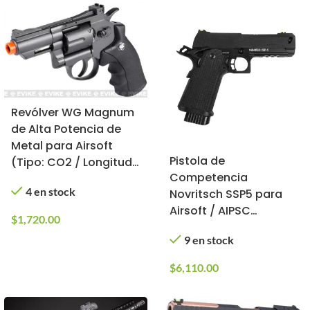
Revólver WG Magnum
de Alta Potencia de
Metal para Airsoft
Pistola de
(Tipo: CO2 / Longitud:
Competencia
5 cm)
4 en stock
Novritsch SSP5 para
Airsoft / AIPSC
$
1,720.00
(Cargador: Gas;
9 en stock
Longitud: 4.3″)
$
6,110.00