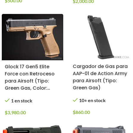
$
500.00
$
2,000.00
Cargador de Gas para
Glock 17 Gen5 Elite
AAP-01 de Action Army
Force con Retroceso
para Airsoft (Tipo:
para Airsoft (Tipo:
Green Gas)
Green Gas, Color:
Bitono Exclusivo Evike)
10+ en stock
1 en stock
$
860.00
$
3,980.00