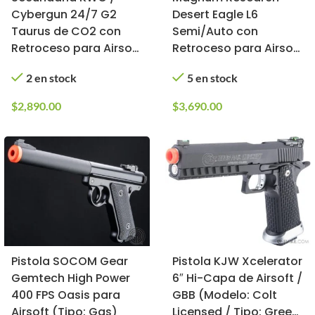
Cybergun 24/7 G2
Desert Eagle L6
Taurus de CO2 con
Semi/Auto con
Retroceso para Airsoft
Retroceso para Airsoft
(Modelo: 328 FPS)
/ KWC (Color: 2-Tone)
2 en stock
5 en stock
$
2,890.00
$
3,690.00
Pistola SOCOM Gear
Pistola KJW Xcelerator
Gemtech High Power
6″ Hi-Capa de Airsoft /
400 FPS Oasis para
GBB (Modelo: Colt
Airsoft (Tipo: Gas)
Licensed / Tipo: Green