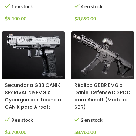
Girls, Tipo: Gas)
KJW (Modelo:
1 en stock
4 en stock
Empuñadura de
Diamante / CO2)
$
5,100.00
$
3,890.00
Secundaria GBB CANIK
Réplica GBBR EMG x
SFx RIVAL de EMG x
Daniel Defense DD PCC
Cybergun con Licencia
para Airsoft (Modelo:
CANIK para Airsoft
SBR)
(Color: Dual Tone)
9 en stock
2 en stock
$
3,700.00
$
8,960.00