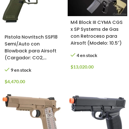
M4 Block III CYMA CGS
x SP Systems de Gas
con Retroceso para
Pistola Novritsch SSP18
Airsoft (Modelo: 10.5″)
Semi/Auto con
Blowback para Airsoft
4 en stock
(Cargador: CO2,
Color: Verde)
$
13,020.00
9 en stock
$
4,470.00