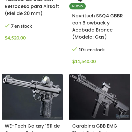
Retroceso para Airsoft
NUEVO
(Riel de 20 mm)
Novritsch SSQ4 GBBR
con Blowback y
7 en stock
Acabado Bronce
(Modelo: Gas)
$
4,520.00
10+ en stock
$
11,540.00
WE-Tech Galaxy 1911 de
Carabina GBB EMG