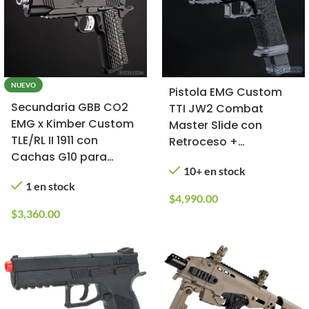
NUEVO
Pistola EMG Custom
Secundaria GBB CO2
TTI JW2 Combat
EMG x Kimber Custom
Master Slide con
TLE/RL II 1911 con
Retroceso +
Cachas G10 para
Corredera Plateada
10+ en stock
Airsoft
para Airsoft (Tipo:
1 en stock
Gas, Color: Negro)
$
4,990.00
$
3,360.00