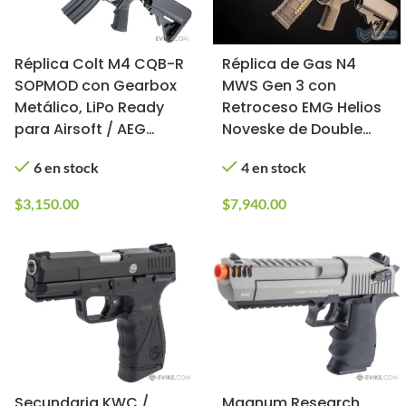
Réplica Colt M4 CQB-R
Réplica de Gas N4
SOPMOD con Gearbox
MWS Gen 3 con
Metálico, LiPo Ready
Retroceso EMG Helios
para Airsoft / AEG
Noveske de Double
(Color: Negro)
Eagle (Color: Flat Dark
6 en stock
4 en stock
Earth)
$
3,150.00
$
7,940.00
Secundaria KWC /
Magnum Research