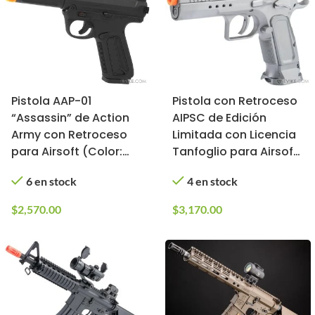
Pistola AAP-01
Pistola con Retroceso
“Assassin” de Action
AIPSC de Edición
Army con Retroceso
Limitada con Licencia
para Airsoft (Color:
Tanfoglio para Airsoft
Negro)
/ Cybergun, KWC
6 en stock
4 en stock
(Color: Plata, Tipo:
CO2)
$
2,570.00
$
3,170.00