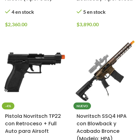
gas)
4 en stock
5 en stock
$
2,360.00
$
3,890.00
-4%
NUEVO
Pistola Novritsch TP22
Novritsch SSQ4 HPA
con Retroceso + Full
con Blowback y
Auto para Airsoft
Acabado Bronce
(Modelo: HPA)