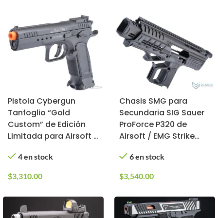
Pistola Cybergun
Chasis SMG para
Tanfoglio “Gold
Secundaria SIG Sauer
Custom” de Edición
ProForce P320 de
Limitada para Airsoft /
Airsoft / EMG Strike
KWC (Tipo: CO2)
Industries (No incluye
4 en stock
6 en stock
réplica)
$
3,310.00
$
3,540.00