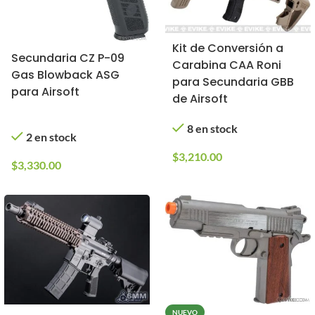
Kit de Conversión a
Secundaria CZ P-09
Carabina CAA Roni
Gas Blowback ASG
para Secundaria GBB
para Airsoft
de Airsoft
8 en stock
2 en stock
$
3,210.00
$
3,330.00
NUEVO