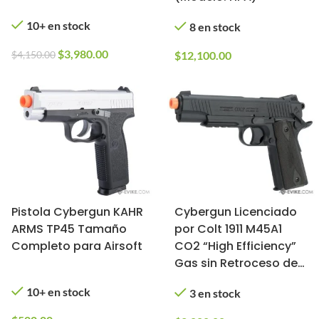
10+ en stock
8 en stock
$
3,980.00
$
4,150.00
$
12,100.00
Pistola Cybergun KAHR
Cybergun Licenciado
ARMS TP45 Tamaño
por Colt 1911 M45A1
Completo para Airsoft
CO2 “High Efficiency”
Gas sin Retroceso de
Alto Poder (Modelo:
10+ en stock
3 en stock
Negro)