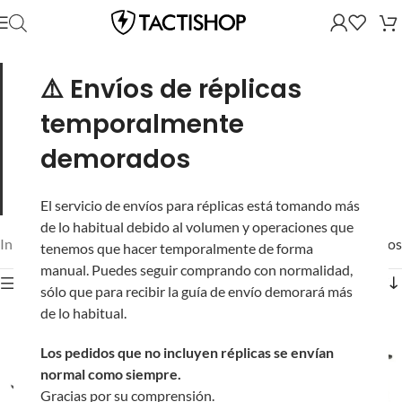
Las réplicas de gas, GBB (con retroceso) o NBB (sin
⚠️ Envíos de réplicas
retroceso) por sus siglas en inglés, ofrecen la experiencia más
realista, con una apariencia, sensación y funcionamiento que
temporalmente
imitan al máximo las armas de fuego reales. Las pistolas y
rifles funcionan con un propulsor de gas y también tienen un
demorados
ciclo de disparo que les proporciona una sensación de
retroceso. Más realismo en las partidas de Airsoft y también
una herramienta de entrenamiento eficaz.
El servicio de envíos para réplicas está tomando más
de lo habitual debido al volumen y operaciones que
Inicio
/
Réplicas
/
Mostrando 61–120 de 123 resultados
tenemos que hacer temporalmente de forma
manual. Puedes seguir comprando con normalidad,
Mostrar filtros
sólo que para recibir la guía de envío demorará más
de lo habitual.
Los pedidos que no incluyen réplicas se envían
normal como siempre.
Gracias por su comprensión.