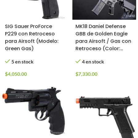
SIG Sauer ProForce
MK18 Daniel Defense
P229 con Retroceso
GBB de Golden Eagle
para Airsoft (Modelo:
para Airsoft / Gas con
Green Gas)
Retroceso (Color:
Negro)
5 en stock
4 en stock
$
4,050.00
$
7,330.00