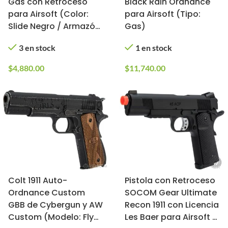
Gas con Retroceso
Black Rain Ordnance
para Airsoft (Color:
para Airsoft (Tipo:
Slide Negro / Armazón
Gas)
Negro / Cañón Largo
3 en stock
1 en stock
Premium)
$
4,880.00
$
11,740.00
Colt 1911 Auto-
Pistola con Retroceso
Ordnance Custom
SOCOM Gear Ultimate
GBB de Cybergun y AW
Recon 1911 con Licencia
Custom (Modelo: Fly
Les Baer para Airsoft /