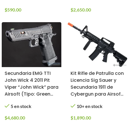
$
590.00
$
2,650.00
Secundaria EMG TTI
Kit Rifle de Patrulla con
John Wick 4 2011 Pit
Licencia Sig Sauer y
Viper “John Wick” para
Secundaria 1911 de
Airsoft (Tipo: Green
Cybergun para Airsoft
Gas)
(Color: Negro)
5 en stock
10+ en stock
$
4,680.00
$
1,890.00