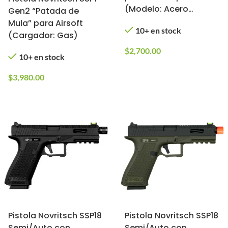
(Modelo: Acero
Gen2 “Patada de
Inoxidable con Riel)
Mula” para Airsoft
10+ en stock
(Cargador: Gas)
$
2,700.00
10+ en stock
$
3,980.00
Pistola Novritsch SSP18
Pistola Novritsch SSP18
Semi/Auto con
Semi/Auto con