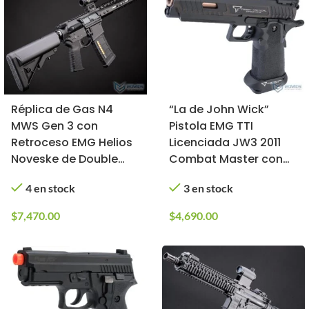
Réplica de Gas N4
“La de John Wick”
MWS Gen 3 con
Pistola EMG TTI
Retroceso EMG Helios
Licenciada JW3 2011
Noveske de Double
Combat Master con
Eagle (Color: Negro)
Disparo Automático
4 en stock
3 en stock
para Airsoft
$
7,470.00
$
4,690.00