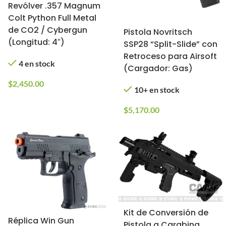
Revólver .357 Magnum
Colt Python Full Metal
de CO2 / Cybergun
Pistola Novritsch
(Longitud: 4″)
SSP28 “Split-Slide” con
Retroceso para Airsoft
4 en stock
(Cargador: Gas)
$
2,450.00
10+ en stock
$
5,170.00
Kit de Conversión de
Réplica Win Gun
Pistola a Carabina