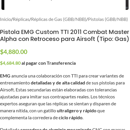
Inicio
/
Réplicas
/
Réplicas de Gas (GBB/NBB)
/
Pistolas (GBB/NBB)
Pistola EMG Custom TTI 2011 Combat Master
Alpha con Retroceso para Airsoft (Tipo: Gas)
$
4,880.00
$
4,684.80
al pagar con Transferencia
EMG
anuncia una colaboración con TTI para crear variantes de
entrenamiento
detalladas y de alta calidad
de sus pistolas para
Airsoft. Estas secundarias están elaboradas con tolerancias
ajustadas para imitar sus contrapartes reales. Los técnicos
expertos aseguran que las réplicas se sientan y disparen de
manera nítida, con un gatillo
ultraligero y rápido
que
complementa la corredera de
ciclo rápido
.
Detallada
corredera de aluminio mecanizado
CNC con marcas