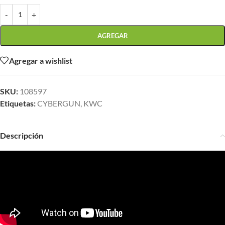
-
+
AGREGAR
Agregar a wishlist
SKU:
108597
Etiquetas:
CYBERGUN
,
KWC
Descripción