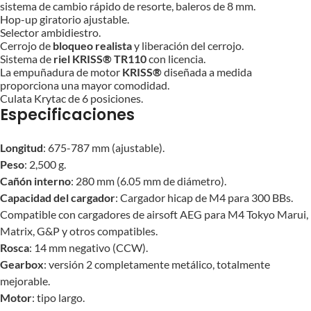
sistema de cambio rápido de resorte, baleros de 8 mm.
Hop-up giratorio ajustable.
Selector ambidiestro.
Cerrojo de
bloqueo realista
y liberación del cerrojo.
Sistema de
riel KRISS® TR110
con licencia.
La empuñadura de motor
KRISS®
diseñada a medida
proporciona una mayor comodidad.
Culata Krytac de 6 posiciones.
Especificaciones
Longitud
: 675-787 mm (ajustable).
Peso
: 2,500 g.
Cañón interno
: 280 mm (6.05 mm de diámetro).
Capacidad del cargador
: Cargador hicap de M4 para 300 BBs.
Compatible con cargadores de airsoft AEG para M4 Tokyo Marui,
Matrix, G&P y otros compatibles.
Rosca
: 14 mm negativo (CCW).
Gearbox
: versión 2 completamente metálico, totalmente
mejorable.
Motor
: tipo largo.