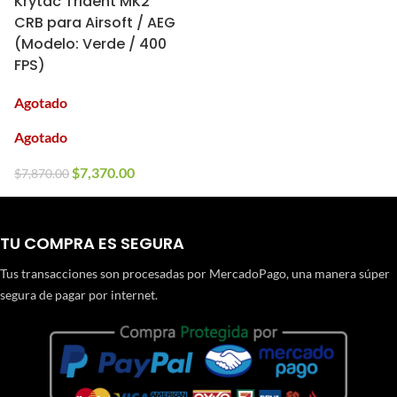
Krytac Trident MK2
CRB para Airsoft / AEG
(Modelo: Verde / 400
FPS)
Agotado
Agotado
$
7,370.00
$
7,870.00
TU COMPRA ES SEGURA
Tus transacciones son procesadas por MercadoPago, una manera súper
segura de pagar por internet.