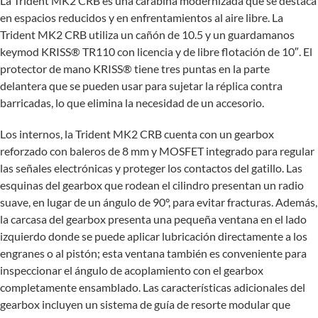
La Trident MK2 CRB es una carabina modernizada que se destaca
en espacios reducidos y en enfrentamientos al aire libre. La
Trident MK2 CRB utiliza un cañón de 10.5 y un guardamanos
keymod KRISS® TR110 con licencia y de libre flotación de 10″. El
protector de mano KRISS® tiene tres puntas en la parte
delantera que se pueden usar para sujetar la réplica contra
barricadas, lo que elimina la necesidad de un accesorio.
Los internos, la Trident MK2 CRB cuenta con un gearbox
reforzado con baleros de 8 mm y MOSFET integrado para regular
las señales electrónicas y proteger los contactos del gatillo. Las
esquinas del gearbox que rodean el cilindro presentan un radio
suave, en lugar de un ángulo de 90°, para evitar fracturas. Además,
la carcasa del gearbox presenta una pequeña ventana en el lado
izquierdo donde se puede aplicar lubricación directamente a los
engranes o al pistón; esta ventana también es conveniente para
inspeccionar el ángulo de acoplamiento con el gearbox
completamente ensamblado. Las características adicionales del
gearbox incluyen un sistema de guía de resorte modular que