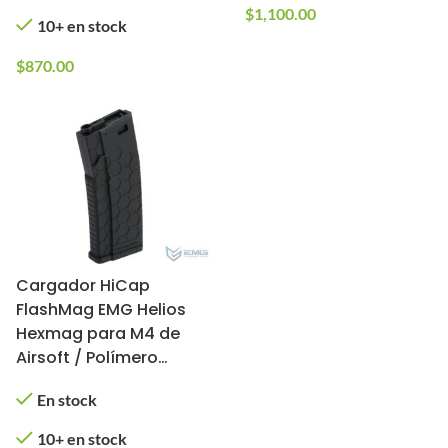
$
1,100.00
10+ en stock
$
870.00
Cargador HiCap
FlashMag EMG Helios
Hexmag para M4 de
Airsoft / Polímero
(Color: Negro)
En stock
10+ en stock