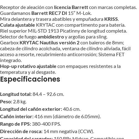
Receptor de aleación con
licencia Barrett
con marcas completas.
Guardamanos
Barrett REC7 DI
15″ M-Lok.
Mira delantera y trasera abatibles y empuñadura
KRISS
.
Culata ajustable
KRYTAC con compartimento para batería.
Riel superior MIL-STD 1913 Picatinny de longitud completa.
Selector de fuego
ambidiestro
y argollas para sling.
Gearbox
KRYTAC Nautilus versión 2
con baleros de 8mm;
cabeza de cilindro acolchada, ventana de cilindro aliviada, fácil
acceso a resorte, recubrimiento anticorrosión; Sistema FET
integrado.
Hop-up rotativo ajustable
con empaques resistentes a la
temperatura y al desgaste.
Especificaciones
Longitud
total:
84.4 – 92.6 cm.
Peso:
2.8 kg.
Longitud
del cañón exterior:
40.6 cm.
Cañón interior:
416 mm (diámetro de 6.05mm).
Rango de FPS:
380-400 FPS.
Dirección de rosca:
14 mm negativa (CCW).
Capacidad del cargador:
150 BBs Midcap. Compatible con