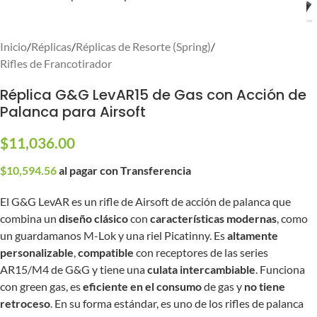
Inicio
/
Réplicas
/
Réplicas de Resorte (Spring)
/
Rifles de Francotirador
Réplica G&G LevAR15 de Gas con Acción de
Palanca para Airsoft
$
11,036.00
$
10,594.56
al pagar con Transferencia
El G&G LevAR es un rifle de Airsoft de acción de palanca que
combina un
diseño clásico
con
características modernas
, como
un guardamanos M-Lok y una riel Picatinny. Es
altamente
personalizable
,
compatible
con receptores de las series
AR15/M4 de G&G y tiene una
culata intercambiable
. Funciona
con green gas, es
eficiente en el consumo
de gas y
no tiene
retroceso
. En su forma estándar, es uno de los rifles de palanca