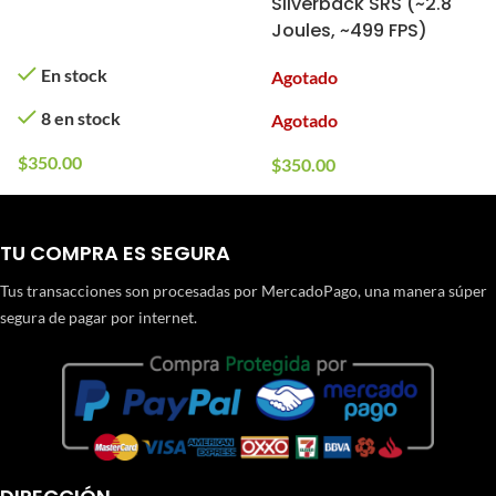
Silverback SRS (~2.8
Joules, ~499 FPS)
En stock
Agotado
8 en stock
Agotado
$
350.00
$
350.00
TU COMPRA ES SEGURA
Tus transacciones son procesadas por MercadoPago, una manera súper
segura de pagar por internet.