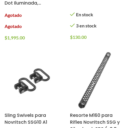
Dot Iluminada,
Cubiertas Abatibles y
En stock
Agotado
Anillos para Montaje
3 en stock
Agotado
$
130.00
$
1,995.00
Sling Swivels para
Resorte M160 para
Novritsch SSG10 A1
Rifles Novritsch SSG y