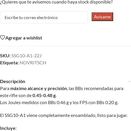
¿Quieres que te avisemos cuando haya stock disponible?
Avísame
Agregar a wishlist
SKU:
SSG10-A1-22J
Etiqueta:
NOVRITSCH
Descripción
Para
máximo alcance y precisión
, las BBs recomendadas para
este rifle son de
0.45-0.48 g
.
Los Joules medidos con BBs 0.46 g y los FPS con BBs 0.20 g.
El SSG10-A1 viene completamente ensamblado, listo para jugar.
Incluye
: