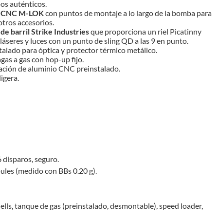
os auténticos.
on CNC M-LOK
con puntos de montaje a lo largo de la bomba para
otros accesorios.
de barril Strike Industries
que proporciona un riel Picatinny
 láseres y luces con un punto de sling QD a las 9 en punto.
talado para óptica y protector térmico metálico.
agas a gas con hop-up fijo.
ación de aluminio CNC preinstalado.
igera.
6 disparos, seguro.
ules (medido con BBs 0.20 g).
hells, tanque de gas (preinstalado, desmontable), speed loader,