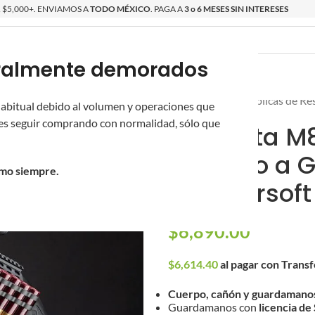
$5,000+. ENVIAMOS A
TODO MÉXICO
. PAGA A
3 o 6 MESES SIN INTERESES
poralmente demorados
O
ÉPICAS
OS NUEVOS
PROMOCIONES
Inicio
/
Réplicas
/
Réplicas de Re
 habitual debido al volumen y operaciones que
s seguir comprando con normalidad, sólo que
Escopeta M8
Bombeo a Ga
omo siempre.
para Airsoft
$
6,890.00
$
6,614.40
al pagar con Trans
Cuerpo, cañón y guardamano
Guardamanos con
licencia de 