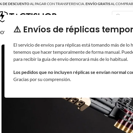
% DE DESCUENTO
AL PAGAR CON TRANSFERENCIA.
ENVÍO GRATIS
AL COMPRAR 
⚠️ Envíos de réplicas tem
RECIÉN LLEGAD
OVRITSCH
RÉPLICAS
PARTES Y ACCESORIOS
EQUIPO
PRODUCT
El servicio de envíos para réplicas está tomando más de lo
tenemos que hacer temporalmente de forma manual. Puede
para recibir la guía de envío demorará más de lo habitual.
Los pedidos que no incluyen réplicas se envían normal c
Gracias por su comprensión.