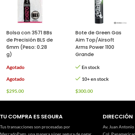
Bolsa con 3571 BBs
Bote de Green Gas
de Precisión BLS de
Aim Top/Airsoft
6mm (Peso: 0.28
Arms Power 1100
g)
Grande
Agotado
En stock
Agotado
10+ en stock
$
295.00
$
300.00
TU COMPRA ES SEGURA
DIRECCIÓN
Tus transacciones son procesadas por
Av. Juan Antonio
MercadoPago, una manera súper segura de pagar
Col. Panamerican