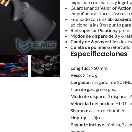
expulsión con marcas y logotip
Guardamanos
Valor of Acti
empuñaduras, luces, láseres u 
Equipado con una
abrazadera 
adicional a las 3 en punto para
Riel superior Picatinny
preins
Modos de disparo
de 3 y 6 ráf
Caddy de 6 proyectiles
de ale
Culata de polímero
reforzado l
Especificaciones
Longitud:
960 mm.
Peso:
3,160 g.
Cargador:
cargador de 30 BBs.
Tipo de gas:
green gas.
Modo de disparo:
3 disparos, 
Velocidad del hocico:
~1.01 Jo
Sistema:
acción de bombeo.
Hop-up:
sí, fijo.
Paquete incluye:
réplica, 3x s
manual.