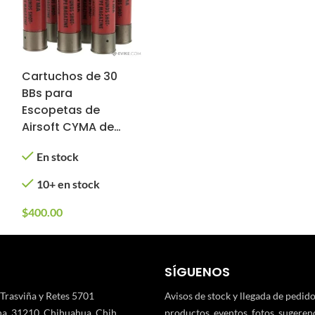
Cartuchos de 30
BBs para
Escopetas de
Airsoft CYMA de
Disparo Simple o
En stock
Triple (Cantidad: 6
Piezas)
10+ en stock
$
400.00
SÍGUENOS
 Trasviña y Retes 5701
Avisos de stock y llegada de pedid
a, 31210. Chihuahua, Chih.
productos, eventos, fotos, sugerenci