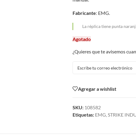
Fabricante
: EMG.
La réplica tiene punta naranj
Agotado
¿Quieres que te avisemos cuan
Agregar a wishlist
SKU:
108582
Etiquetas:
EMG
,
STRIKE IND