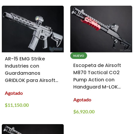
NUEVO
AR-15 EMG Strike
Escopeta de Airsoft
Industries con
M870 Tactical CO2
Guardamanos
Pump Action con
GRIDLOK para Airsoft
Handguard M-LOK
(Modelo: Sentinel / Riel
Agotado
EMG x Strike Industries
de 11″)
Agotado
para Airsoft (Color:
$
11,150.00
Rojo)
$
6,920.00