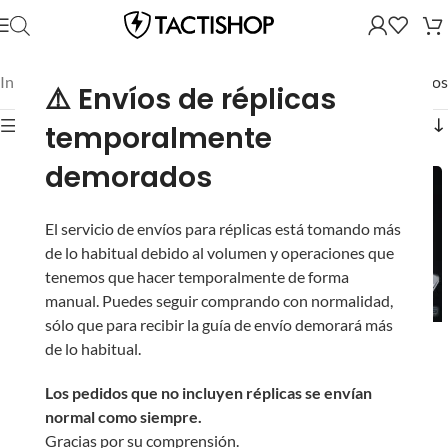
Inicio
/
Mostrando los 7 resultados
⚠️ Envíos de réplicas
Mostrar filtros
temporalmente
demorados
El servicio de envíos para réplicas está tomando más
de lo habitual debido al volumen y operaciones que
tenemos que hacer temporalmente de forma
manual. Puedes seguir comprando con normalidad,
sólo que para recibir la guía de envío demorará más
Cargador EMG Strike
AR-15 EMG Strike
de lo habitual.
Industries de 220 BBs
Industries con
para Rifles M4 AR-15
Guardamanos
Los pedidos que no incluyen réplicas se envían
de Airsoft
GRIDLOK para Airsoft
normal como siempre.
(Modelo: Sentinel /
Gracias por su comprensión.