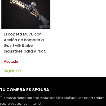
Escopeta M870 con
Acción de Bombeo a
Gas EMG Strike
Industries para Airsoft
(Color: Dark Earth)
Agotado
$
6,890.00
TU COMPRA ES SEGURA
Tus transacciones son procesadas por MercadoPago, una manera súper
segura de pagar por internet.