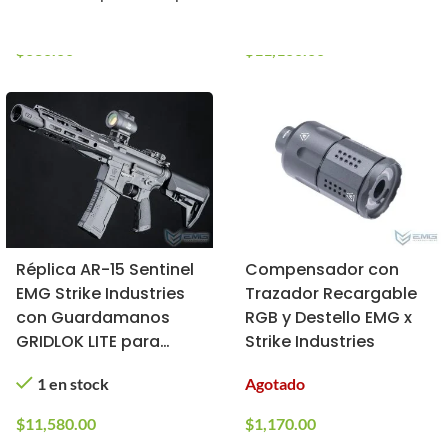
3 en stock
2 en stock
Color: Negro / Riel de
15″)
$
630.00
$
11,160.00
Réplica AR-15 Sentinel
Compensador con
EMG Strike Industries
Trazador Recargable
con Guardamanos
RGB y Destello EMG x
GRIDLOK LITE para
Strike Industries
Airsoft
1 en stock
Agotado
$
11,580.00
$
1,170.00