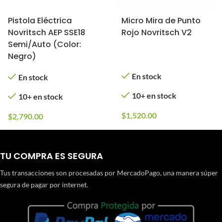
Pistola Eléctrica
Micro Mira de Punto
Novritsch AEP SSE18
Rojo Novritsch V2
Semi/Auto (Color:
Negro)
En stock
En stock
10+ en stock
10+ en stock
$
1,520.00
$
2,790.00
TU COMPRA ES SEGURA
Tus transacciones son procesadas por MercadoPago, una manera súper
segura de pagar por internet.