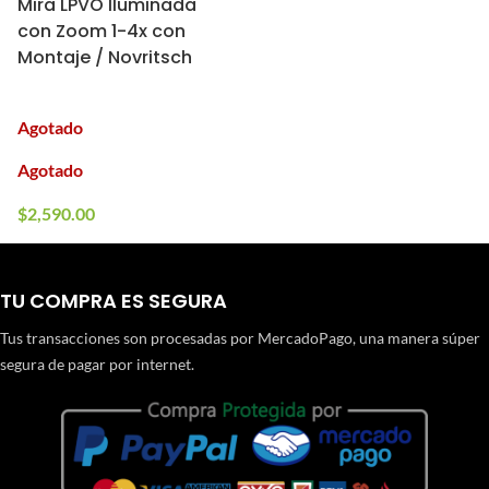
Mira LPVO Iluminada
con Zoom 1-4x con
Montaje / Novritsch
Agotado
Agotado
$
2,590.00
TU COMPRA ES SEGURA
Tus transacciones son procesadas por MercadoPago, una manera súper
segura de pagar por internet.