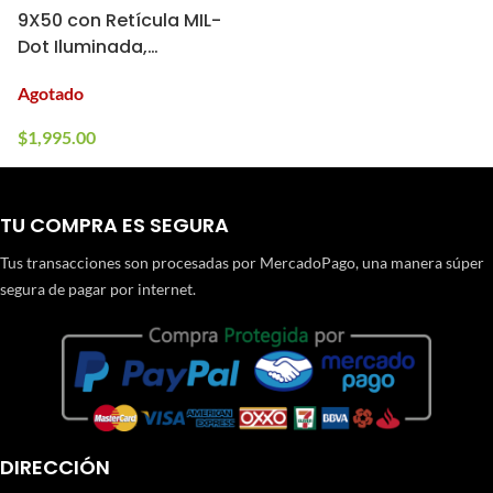
9X50 con Retícula MIL-
Dot Iluminada,
Cubiertas Abatibles y
Agotado
Anillos para Montaje
$
1,995.00
TU COMPRA ES SEGURA
Tus transacciones son procesadas por MercadoPago, una manera súper
segura de pagar por internet.
DIRECCIÓN