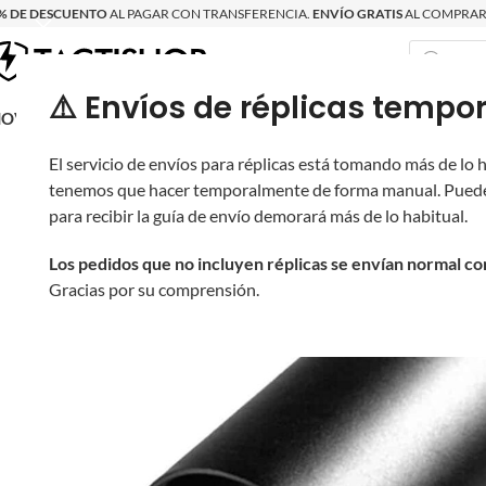
% DE DESCUENTO
AL PAGAR CON TRANSFERENCIA.
ENVÍO GRATIS
AL COMPRAR 
⚠️ Envíos de réplicas tem
RECIÉN LLEGAD
OVRITSCH
RÉPLICAS
PARTES Y ACCESORIOS
EQUIPO
PRODUCT
El servicio de envíos para réplicas está tomando más de lo
tenemos que hacer temporalmente de forma manual. Puede
para recibir la guía de envío demorará más de lo habitual.
Los pedidos que no incluyen réplicas se envían normal c
Gracias por su comprensión.