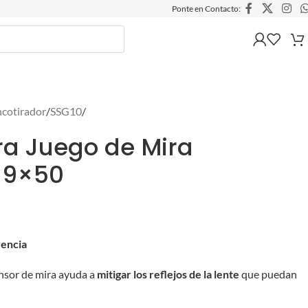
Ponte en Contacto:
ncotirador
/
SSG10
/
ra Juego de Mira
-9×50
rencia
tensor de mira ayuda a
mitigar los reflejos de la lente
que puedan