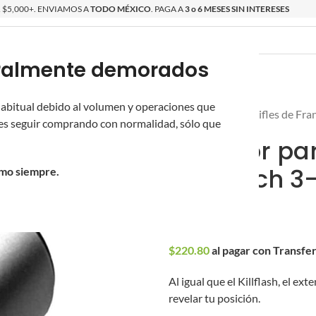
$5,000+. ENVIAMOS A
TODO MÉXICO
. PAGA A
3 o 6 MESES SIN INTERESES
poralmente demorados
O
ÉPICAS
OS NUEVOS
PROMOCIONES
 habitual debido al volumen y operaciones que
Inicio
/
Novritsch
/
Rifles de Fra
s seguir comprando con normalidad, sólo que
Extensor pa
Novritsch 3
omo siempre.
$
230.00
$
220.80
al pagar con Transfe
Al igual que el Killflash, el ex
revelar tu posición.