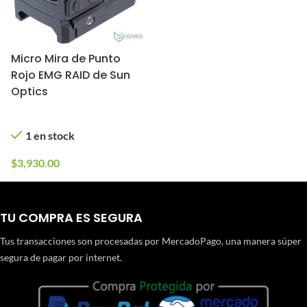
Micro Mira de Punto
Rojo EMG RAID de Sun
Optics
1 en stock
$
3,930.00
TU COMPRA ES SEGURA
Tus transacciones son procesadas por MercadoPago, una manera súper
segura de pagar por internet.