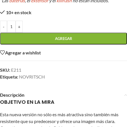
*Las
baterías
, el
extensor
y el
killflash
no están incluidos.
10+ en stock
-
+
AGREGAR
Agregar a wishlist
SKU:
E211
Etiqueta:
NOVRITSCH
Descripción
OBJETIVO EN LA MIRA
Esta nueva versión no sólo es más atractiva sino también más
resistente que su predecesor y ofrece una imagen más clara.