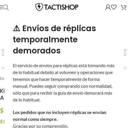
⚠️ Envíos de réplicas
temporalmente
demorados
El servicio de envíos para réplicas está tomando más
de lo habitual debido al volumen y operaciones que
Inicio
/
Partes y Accesorios
/
Miras
tenemos que hacer temporalmente de forma
manual. Puedes seguir comprando con normalidad,
Kill Flash / Protector para Mira de 28 mm
sólo que para recibir la guía de envío demorará más
Avengers
de lo habitual.
$
110.00
Los pedidos que no incluyen réplicas se envían
normal como siempre.
$
105.60
al pagar con Transferencia
Gracias por su comprensión.