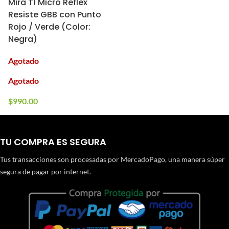
Mira T1 Micro Reflex
Resiste GBB con Punto
Rojo / Verde (Color:
Negra)
Agotado
Agotado
$
990.00
TU COMPRA ES SEGURA
Tus transacciones son procesadas por MercadoPago, una manera súper
segura de pagar por internet.