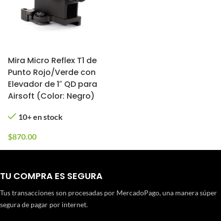
Mira Micro Reflex T1 de
Punto Rojo/Verde con
Elevador de 1″ QD para
Airsoft (Color: Negro)
10+ en stock
$
870.00
TU COMPRA ES SEGURA
Tus transacciones son procesadas por MercadoPago, una manera súper
segura de pagar por internet.