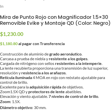
Inicio
/
Partes y Accesorios
/
Miras
Mira de Punto Rojo con Magnificador 1.5×30
Removible Evike y Montaje QD (Color: Negro)
$
1,230.00
$
1,180.80
al pagar con Transferencia
Construcción de aluminio de
grado aeronáutico
.
Carcasa a prueba de niebla y
resistente a los golpes
.
Cargada de nitrógeno con sellos
resistentes a la intemperie
.
La lente recubierta proporciona una transmisión de luz superior,
resolución y
resistencia a los arañazos
.
Retícula iluminada
4 MOA en rojo con reóstato ajustable para
control de brillo.
Excelente para la
adquisición rápida
de objetivos.
Zoom1.5X QD y
protectores de lente
abatibles.
Elevación y viento ajustable.
7 niveles de control de brillo
.
Zoom
: 1.5X.
Diámetro objetivo
: 30 mm.