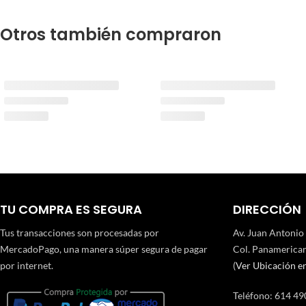
Otros también compraron
TU COMPRA ES SEGURA
DIRECCIÓN
Tus transacciones son procesadas por
Av. Juan Antonio
MercadoPago, una manera súper segura de pagar
Col. Panamerican
por internet.
(
Ver Ubicación e
Teléfono
:
614 49