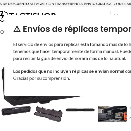
% DE DESCUENTO
AL PAGAR CON TRANSFERENCIA.
ENVÍO GRATIS
AL COMPRAR 
⚠️ Envíos de réplicas tem
RECIÉN LLEGAD
OVRITSCH
RÉPLICAS
PARTES Y ACCESORIOS
EQUIPO
PRODUCT
El servicio de envíos para réplicas está tomando más de lo
tenemos que hacer temporalmente de forma manual. Puede
para recibir la guía de envío demorará más de lo habitual.
Los pedidos que no incluyen réplicas se envían normal c
Gracias por su comprensión.