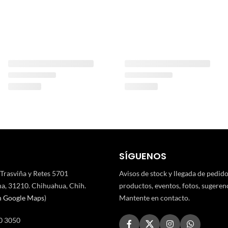
SÍGUENOS
 Trasviña y Retes 5701
Avisos de stock y llegada de pedid
a, 31210. Chihuahua, Chih.
productos, eventos, fotos, sugerenci
n Google Maps
)
Mantente en contacto.
0 3050