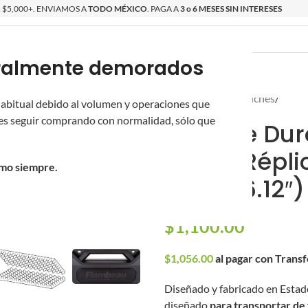
$5,000+. ENVIAMOS A
TODO MÉXICO
. PAGA A
3 o 6 MESES SIN INTERESES
poralmente demorados
O
ÉPICAS
OS NUEVOS
PROMOCIONES
Inicio
/
Equipo
/
Estuches
/
 habitual debido al volumen y operaciones que
s seguir comprando con normalidad, sólo que
Estuche Du
para 1 Répl
omo siempre.
cm / 46.12″)
$
1,100.00
$
1,056.00
al pagar con Trans
Diseñado y fabricado en Estado
diseñado
para transportar de