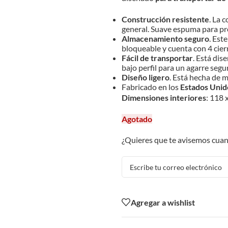
Construcción resistente
. La 
general. Suave espuma para pro
Almacenamiento seguro
. Est
bloqueable y cuenta con 4 cier
Fácil de transportar
. Está di
bajo perfil para un agarre segur
Diseño ligero
. Está hecha de ma
Fabricado en los
Estados Unid
Dimensiones interiores
: 118 
Agotado
¿Quieres que te avisemos cuan
Agregar a wishlist