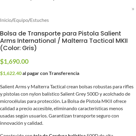
Inicio
/
Equipo
/
Estuches
Bolsa de Transporte para Pistola Salient
Arms International / Malterra Tactical MKII
(Color: Gris)
$
1,690.00
$
1,622.40
al pagar con Transferencia
Salient Arms y Malterra Tactical crean bolsas robustas para rifles
y pistolas con nylon balístico Salient Grey 500D y acolchado de
microcélulas para protección. La Bolsa de Pistola MKII ofrece
calidad a precio accesible, eliminando características menos
usadas según usuarios. Garantizan transporte seguro con
innovación y calidad.
Construido con
tela de Cordura balística
500D de alta