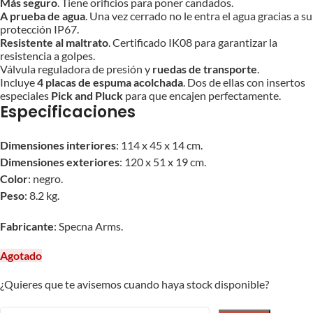
Más seguro
. Tiene orificios para poner candados.
A prueba de agua
. Una vez cerrado no le entra el agua gracias a su
protección IP67.
Resistente al maltrato
. Certificado IK08 para garantizar la
resistencia a golpes.
Válvula reguladora de presión y
ruedas de transporte
.
Incluye
4 placas de espuma acolchada
. Dos de ellas con insertos
especiales
Pick and Pluck
para que encajen perfectamente.
Especificaciones
Dimensiones interiores
: 114 x 45 x 14 cm.
Dimensiones exteriores
: 120 x 51 x 19 cm.
Color
: negro.
Peso
: 8.2 kg.
Fabricante
: Specna Arms.
Agotado
¿Quieres que te avisemos cuando haya stock disponible?