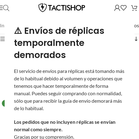
Inicio
/
Mostrando los 2 resultados
⚠️ Envíos de réplicas
Mostrar filtros
temporalmente
demorados
El servicio de envíos para réplicas está tomando más
de lo habitual debido al volumen y operaciones que
tenemos que hacer temporalmente de forma
manual. Puedes seguir comprando con normalidad,
sólo que para recibir la guía de envío demorará más
NUEVO
de lo habitual.
Válvula de Liberación
de Gas VFC para
Los pedidos que no incluyen réplicas se envían
Adaptador HPA M4
Cargador de GLOCK
normal como siempre.
para Secundarias GBB
Spartan y Elite Force
Gracias por su comprensión.
Glock para Airsoft