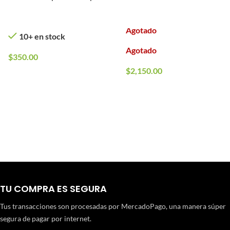
(Tipo: CO2)
En stock
Agotado
10+ en stock
Agotado
$
350.00
$
2,150.00
TU COMPRA ES SEGURA
Tus transacciones son procesadas por MercadoPago, una manera súper
segura de pagar por internet.