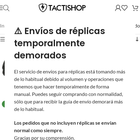
Inicio
/
Mostrando el único resultado
⚠️ Envíos de réplicas
Mostrar filtros
temporalmente
demorados
El servicio de envíos para réplicas está tomando más
de lo habitual debido al volumen y operaciones que
tenemos que hacer temporalmente de forma
manual. Puedes seguir comprando con normalidad,
sólo que para recibir la guía de envío demorará más
NUEVO
de lo habitual.
Flash Hider Top Hat
LVOA de Acero CNC
Los pedidos que no incluyen réplicas se envían
con Rosca 14 mm
normal como siempre.
CCW para Airsoft
Gracias por su comprensión.