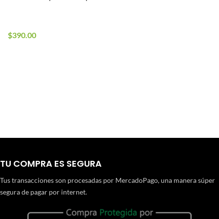
(Krytac x War Sport)
3 en stock
$
390.00
TU COMPRA ES SEGURA
Tus transacciones son procesadas por MercadoPago, una manera súper
segura de pagar por internet.