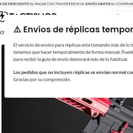
% DE DESCUENTO
AL PAGAR CON TRANSFERENCIA.
ENVÍO GRATIS
AL COMPRAR 
⚠️ Envíos de réplicas tem
RECIÉN LLEGAD
OVRITSCH
RÉPLICAS
PARTES Y ACCESORIOS
EQUIPO
PRODUCT
El servicio de envíos para réplicas está tomando más de lo
tenemos que hacer temporalmente de forma manual. Puede
para recibir la guía de envío demorará más de lo habitual.
Los pedidos que no incluyen réplicas se envían normal c
Gracias por su comprensión.