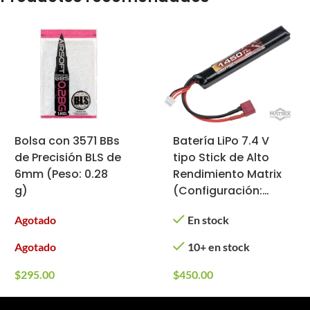
Bolsa con 3571 BBs
Batería LiPo 7.4 V
de Precisión BLS de
tipo Stick de Alto
6mm (Peso: 0.28
Rendimiento Matrix
g)
(Configuración:
1450 mAh / 20C /
Agotado
En stock
Deans)
Agotado
10+ en stock
$
295.00
$
450.00