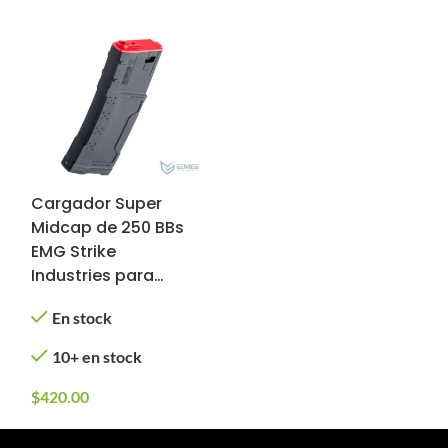
Cargador Super
Midcap de 250 BBs
EMG Strike
Industries para
Réplicas M4 de
En stock
Airsoft (Color:
Negro)
10+ en stock
$
420.00