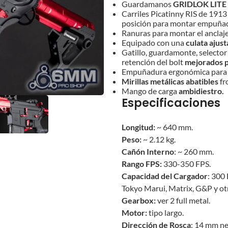
Guardamanos
GRIDLOK LITE
Carriles Picatinny RIS de 1913 
posición para montar empuñadur
Ranuras para montar el anclaj
Equipado con una
culata ajust
Gatillo, guardamonte, selector 
retención del bolt
mejorados p
Empuñadura ergonómica par
Mirillas metálicas abatibles
fr
Mango de carga
ambidiestro.
Especificaciones
Longitud:
~ 640 mm.
Peso:
~ 2.12 kg.
Cañón Interno
: ~ 260 mm.
Rango FPS:
330-350 FPS.
Capacidad del Cargador
: 300
Tokyo Marui, Matrix, G&P y ot
Gearbox:
ver 2 full metal.
Motor:
tipo largo.
Dirección de Rosca
: 14 mm n