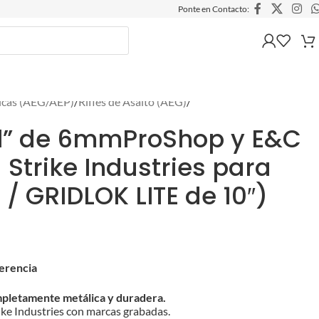
Ponte en Contacto:
ricas (AEG/AEP)
/
Rifles de Asalto (AEG)
/
el” de 6mmProShop y E&C
 Strike Industries para
o / GRIDLOK LITE de 10″)
ferencia
pletamente metálica y duradera.
ike Industries con marcas grabadas.