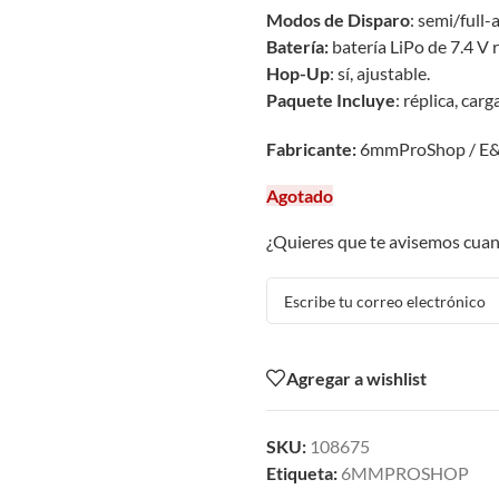
Modos de Disparo
: semi/full-
Batería:
batería LiPo de 7.4 V
Hop-Up
: sí, ajustable.
Paquete Incluye
: réplica, carg
Fabricante:
6mmProShop / E&C (
Agotado
¿Quieres que te avisemos cuan
Agregar a wishlist
SKU:
108675
Etiqueta:
6MMPROSHOP