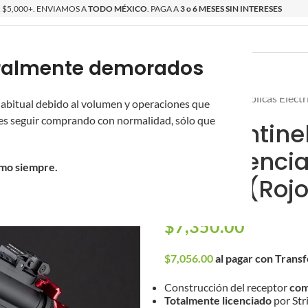
$5,000+. ENVIAMOS A
TODO MÉXICO
. PAGA A
3 o 6 MESES SIN INTERESES
poralmente demorados
O
ÉPICAS
OS NUEVOS
PROMOCIONES
Inicio
/
Réplicas
/
Réplicas Eléct
 habitual debido al volumen y operaciones que
s seguir comprando con normalidad, sólo que
M4 “Sentin
con Licencia
omo siempre.
Airsoft (Roj
$
7,350.00
$
7,056.00
al pagar con Trans
Construcción del receptor
com
Totalmente licenciado
por Str