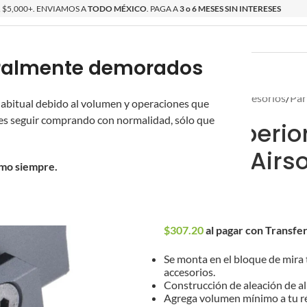
$5,000+. ENVIAMOS A
TODO MÉXICO
. PAGA A
3 o 6 MESES SIN INTERESES
poralmente demorados
O
ÉPICAS
OS NUEVOS
PROMOCIONES
Inicio
/
Partes y Accesorios
/
Par
 habitual debido al volumen y operaciones que
s seguir comprando con normalidad, sólo que
Riel Superio
74U de Airso
omo siempre.
$
320.00
$
307.20
al pagar con Transfe
Se monta en el bloque de mira 
accesorios.
Construcción de aleación de al
Agrega volumen mínimo a tu ré