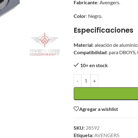
Fabricante
: Avengers.
Color
: Negro.
Especificaciones
Material
: aleación de aluminio
Compatibilidad
: para DBOYS, 
10+ en stock
-
+
Agregar a wishlist
SKU:
28592
Etiqueta:
AVENGERS