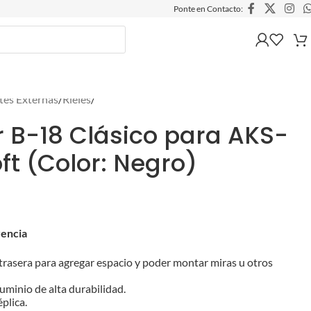
Ponte en Contacto:
tes Externas
/
Rieles
/
r B-18 Clásico para AKS-
ft (Color: Negro)
rencia
trasera para agregar espacio y poder montar miras u otros
uminio de alta durabilidad.
plica.