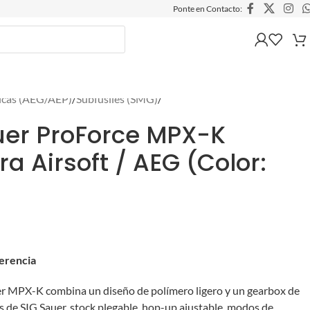
Ponte en Contacto:
ricas (AEG/AEP)
/
Subfusiles (SMG)
/
uer ProForce MPX-K
ra Airsoft / AEG (Color:
ferencia
auer MPX-K combina un diseño de polímero ligero y un gearbox de
s de SIG Sauer, stock plegable, hop-up ajustable, modos de