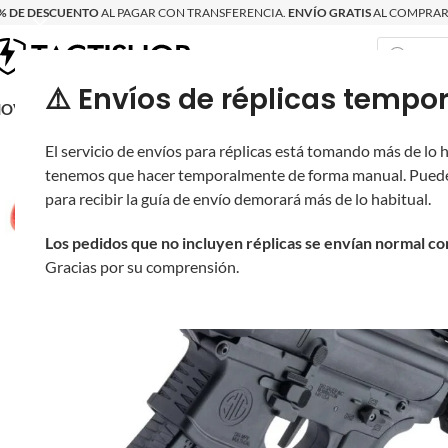
% DE DESCUENTO
AL PAGAR CON TRANSFERENCIA.
ENVÍO GRATIS
AL COMPRAR 
⚠️ Envíos de réplicas tem
RECIÉN LLEGAD
OVRITSCH
RÉPLICAS
PARTES Y ACCESORIOS
EQUIPO
PRODUCT
El servicio de envíos para réplicas está tomando más de lo
tenemos que hacer temporalmente de forma manual. Puede
para recibir la guía de envío demorará más de lo habitual.
Los pedidos que no incluyen réplicas se envían normal c
Gracias por su comprensión.