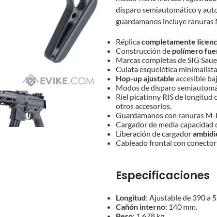
disparo semiautomático y autom
guardamanos incluye ranuras M
Réplica
completamente licenc
Construcción de
polímero fuer
Marcas completas de SIG Saue
Culata esquelética minimalist
Hop-up ajustable
accesible baj
Modos de disparo semiautomát
Riel picatinny RIS de longitud 
otros accesorios.
Guardamanos con ranuras M-LOK
Cargador de media capacidad 
Liberación de cargador
ambidi
Cableado frontal con conecto
Especificaciones
Longitud
: Ajustable de 390 a 
Cañón interno
: 140 mm.
Peso
: 1,678 kg.