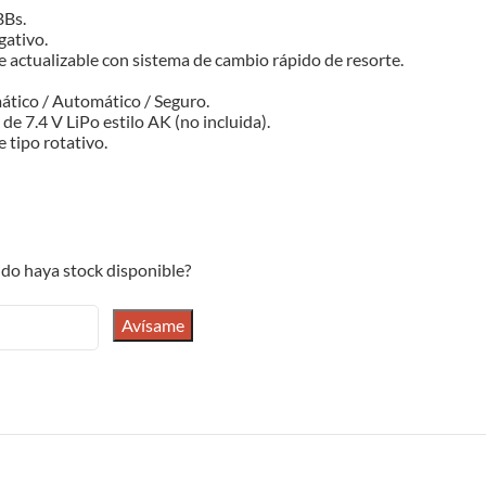
BBs.
gativo.
e actualizable con sistema de cambio rápido de resorte.
ático / Automático / Seguro.
e 7.4 V LiPo estilo AK (no incluida).
e tipo rotativo.
do haya stock disponible?
Avísame