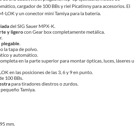
ático, cargador de 100 BBs y riel Picatinny para accesorios. El
-LOK y un conector mini Tamiya para la batería.
iada
del SIG Sauer MPX-K.
te y ligero
con Gear box completamente metálica.
r.
a
plegable
.
o la tapa de polvo.
ico y automático.
completa en la parte superior para montar ópticas, luces, láseres u
 en las posiciones de las 3, 6 y 9 en punto.
de 100 BBs.
estra
para tiradores diestros o zurdos.
r pequeño Tamiya.
595 mm.