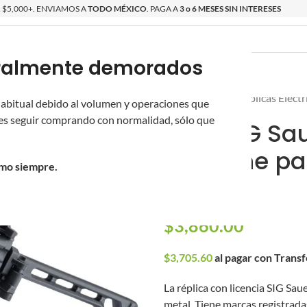
$5,000+. ENVIAMOS A
TODO MÉXICO
. PAGA A
3 o 6 MESES SIN INTERESES
poralmente demorados
O
ÉPICAS
OS NUEVOS
PROMOCIONES
Inicio
/
Réplicas
/
Réplicas Eléct
 habitual debido al volumen y operaciones que
s seguir comprando con normalidad, sólo que
SMG SIG Sa
Sportline pa
omo siempre.
Negro)
$
3,860.00
$
3,705.60
al pagar con Trans
La réplica con licencia SIG S
metal. Tiene marcas registrada