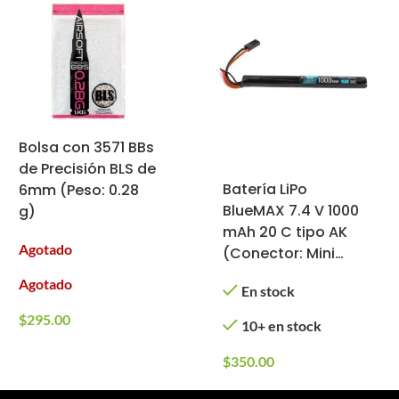
Bolsa con 3571 BBs
de Precisión BLS de
Batería LiPo
6mm (Peso: 0.28
BlueMAX 7.4 V 1000
g)
mAh 20 C tipo AK
Agotado
(Conector: Mini
Tamiya)
Agotado
En stock
$
295.00
10+ en stock
$
350.00