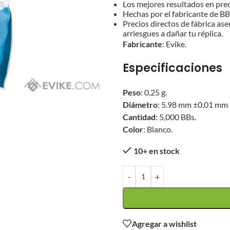
Los mejores resultados en pre
Hechas por el fabricante de BB
Precios directos de fábrica as
arriesgues a dañar tu réplica.
Fabricante
: Evike.
Especificaciones
Peso
: 0.25 g.
Diámetro
: 5.98 mm ±0.01 mm
Cantidad
: 5,000 BBs.
Color
: Blanco.
10+ en stock
-
+
Agregar a wishlist