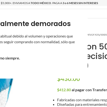
$5,000+. ENVIAMOS A
TODO MÉXICO
. PAGA A
3 o 6 MESES SIN INTERESES
poralmente demorados
O
ÉPICAS
OS NUEVOS
PROMOCIONES
Inicio
/
Partes y Accesorios
/
BBs
 habitual debido al volumen y operaciones que
s seguir comprando con normalidad, sólo que
Bolsa con 5
MAX Precisio
omo siempre.
Blanco)
$
430.00
$
412.80
al pagar con Transfe
Fabricadas con materiales res
Diseñadas para entrenamiento 