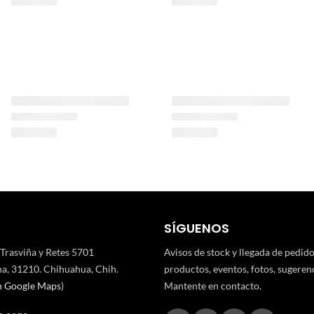
SÍGUENOS
 Trasviña y Retes 5701
Avisos de stock y llegada de pedid
a, 31210. Chihuahua, Chih.
productos, eventos, fotos, sugerenci
n Google Maps
)
Mantente en contacto.