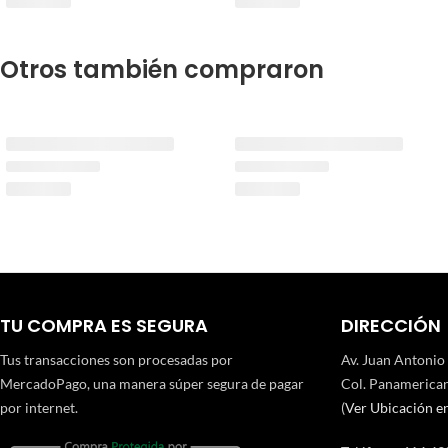
Otros también compraron
TU COMPRA ES SEGURA
DIRECCIÓN
Tus transacciones son procesadas por
Av. Juan Antonio
MercadoPago, una manera súper segura de pagar
Col. Panamerican
por internet.
(
Ver Ubicación e