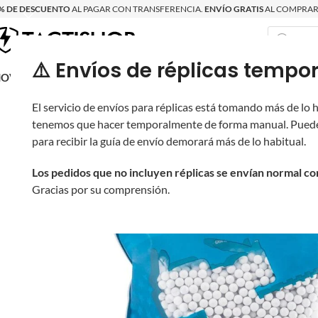
% DE DESCUENTO
AL PAGAR CON TRANSFERENCIA.
ENVÍO GRATIS
AL COMPRAR 
⚠️ Envíos de réplicas tem
RECIÉN LLEGAD
OVRITSCH
RÉPLICAS
PARTES Y ACCESORIOS
EQUIPO
PRODUCT
El servicio de envíos para réplicas está tomando más de lo
tenemos que hacer temporalmente de forma manual. Puede
para recibir la guía de envío demorará más de lo habitual.
Los pedidos que no incluyen réplicas se envían normal c
Gracias por su comprensión.