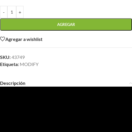
-
+
AGREGAR
Agregar a wishlist
SKU:
43749
Etiqueta:
MODIFY
Descripción