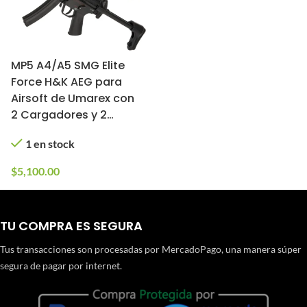
MP5 A4/A5 SMG Elite
Force H&K AEG para
Airsoft de Umarex con
2 Cargadores y 2
Culatas (Color: Negro)
1 en stock
$
5,100.00
TU COMPRA ES SEGURA
Tus transacciones son procesadas por MercadoPago, una manera súper
segura de pagar por internet.