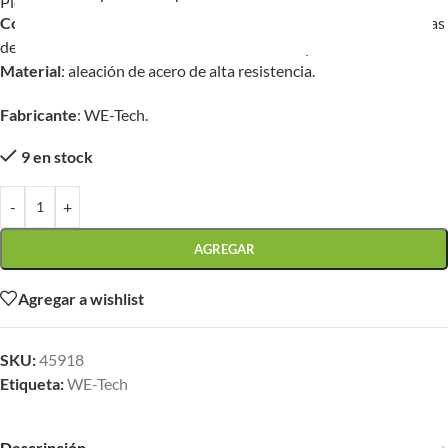
Pieza de repuesto directa de fábrica.
Compatibilidad
: Para Tokyo Marui, G&P, WE-Tech y otras réplicas
de Airsoft eléctricas de la serie M4/M16 compatibles.
Material
: aleación de acero de alta resistencia.
Fabricante
: WE-Tech.
9 en stock
-
+
AGREGAR
Agregar a wishlist
SKU:
45918
Etiqueta:
WE-Tech
Descripción