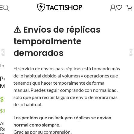
⚠️ Envíos de réplicas
temporalmente
demorados
Inicio
/
Partes y Accesorios
/
Partes Internas
/
Pins y Tornillos
El servicio de envíos para réplicas está tomando más
de lo habitual debido al volumen y operaciones que
Pasador de Acero WE-Tech con Retén para
tenemos que hacer temporalmente de forma
M4 / M16 de Airsoft
manual. Puedes seguir comprando con normalidad,
sólo que para recibir la guía de envío demorará más
$
170.00
de lo habitual.
$
163.20
al pagar con Transferencia
Los pedidos que no incluyen réplicas se envían
Aleación de acero de alta resistencia.
normal como siempre.
Retén, resorte de retén y tornillo de fijación incluidos.
Gracias por su comprensión.