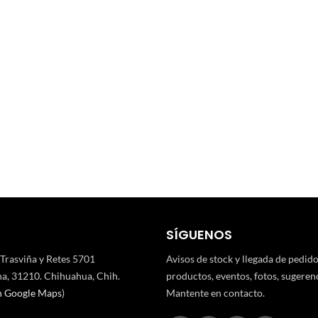
SÍGUENOS
 Trasviña y Retes 5701
Avisos de stock y llegada de pedid
a, 31210. Chihuahua, Chih.
productos, eventos, fotos, sugerenci
n Google Maps
)
Mantente en contacto.