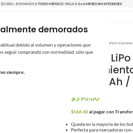
$5,000+. ENVIAMOS A
TODO MÉXICO
. PAGA A
3 o 6 MESES SIN INTERESES
poralmente demorados
O
ÉPICAS
OS NUEVOS
PROMOCIONES
Inicio
/
Partes y Accesorios
/
Bat
 habitual debido al volumen y operaciones que
s seguir comprando con normalidad, sólo que
Batería LiPo 
Rendimiento
omo siempre.
1,200 mAh /
$
590.00
$
566.40
al pagar con Transfe
Queda en la mayoría de los buf
Perfecta para marcadoras con e