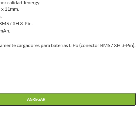
por calidad Tenergy.
 x 11mm.
.
BMS / XH 3-Pin.
 mAh.
lamente cargadores para baterías LiPo (conector BMS / XH 3-Pin).
AGREGAR