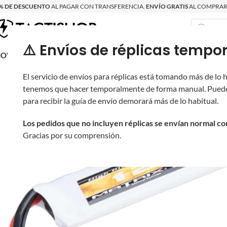
% DE DESCUENTO
AL PAGAR CON TRANSFERENCIA.
ENVÍO GRATIS
AL COMPRAR 
⚠️ Envíos de réplicas tem
RECIÉN LLEGAD
OVRITSCH
RÉPLICAS
PARTES Y ACCESORIOS
EQUIPO
PRODUCT
El servicio de envíos para réplicas está tomando más de lo
tenemos que hacer temporalmente de forma manual. Puede
para recibir la guía de envío demorará más de lo habitual.
Los pedidos que no incluyen réplicas se envían normal c
Gracias por su comprensión.