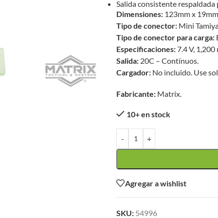
Salida consistente respaldada 
Dimensiones:
123mm x 19mm
Tipo de conector:
Mini Tamiya
Tipo de conector para carga:
Especificaciones:
7.4 V, 1,200
Salida:
20C – Contínuos.
Cargador:
No incluido. Use so
Fabricante:
Matrix.
10+ en stock
-
+
Agregar a wishlist
SKU:
54996