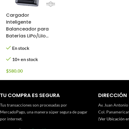
Cargador
Inteligente
Balanceador para
Baterías LiPo/LiIon
Matrix Lipo 3+
En stock
10+ en stock
$
580.00
TU COMPRA ES SEGURA
DIRECCIÓN
Tus transacciones son procesadas por
Av. Juan Antonio
MercadoPago, una manera súper segura de pagar
Col. Panamerican
por internet.
(
Ver Ubicación e