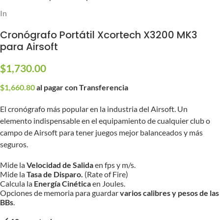
Inicio
/
Partes y Accesorios
/
BBs y Gas
Cronógrafo Portátil Xcortech X3200 MK3
para Airsoft
$
1,730.00
$
1,660.80
al pagar con Transferencia
El cronógrafo más popular en la industria del Airsoft. Un
elemento indispensable en el equipamiento de cualquier club o
campo de Airsoft para tener juegos mejor balanceados y más
seguros.
Mide la
Velocidad de Salida
en fps y m/s.
Mide la
Tasa de Disparo.
(Rate of Fire)
Calcula la
Energía Cinética
en Joules.
Opciones de memoria para guardar
varios calibres y pesos de las
BBs
.